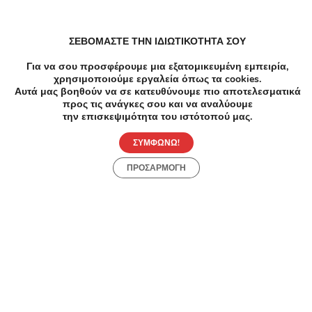
ΣΕΒΟΜΑΣΤΕ ΤΗΝ ΙΔΙΩΤΙΚΟΤΗΤΑ ΣΟΥ
Γυμναστήρια σε Πετρούπολη
Για να σου προσφέρουμε μια εξατομικευμένη εμπειρία,
χρησιμοποιούμε εργαλεία όπως τα cookies.
Αυτά μας βοηθούν να σε κατευθύνουμε πιο αποτελεσματικά
προς τις ανάγκες σου και να αναλύουμε
Γυμναστήρια Σεμιναρια σε Πετρούπολη
την επισκεψιμότητα του ιστότοπού μας.
ΣΥΜΦΩΝΩ!
ΠΡΟΣΑΡΜΟΓΗ
Συχνές Ερωτήσεις:
[seo_faq post_id="45560"]