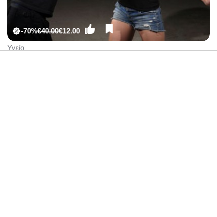
-70%
€40.00
€12.00
Υγεία
Μαθήματα Αυτοάμυνας Για Γυναίκες-Πετρούπολη -
12€ από 40€ (Έκπτωση 70%) για Ένα Μήνα
Μαθήματα Αυτοάμυνας Krav Maga, από τον
Αθλητικό Γυμναστικό Σύλλογο «Γαλαξία» στην
Πετρούπολη!!!
Άλλες προτάσεις με
προσφορές για Πετρούπολη -
Μάρτιος 2025
Αλλαγή περιοχής
Υγεία σε Πετρούπολη
Εστιατόρια Μεζεδοπωλείο σε Πετρούπολη