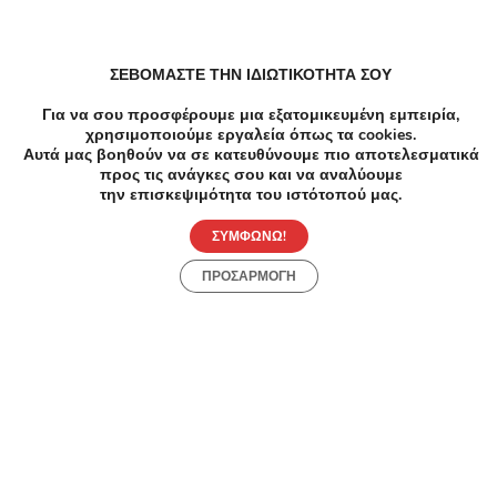
Αδυνάτισμα Cavitation σε Περιστέρι
ΣΕΒΟΜΑΣΤΕ ΤΗΝ ΙΔΙΩΤΙΚΟΤΗΤΑ ΣΟΥ
Για να σου προσφέρουμε μια εξατομικευμένη εμπειρία,
χρησιμοποιούμε εργαλεία όπως τα cookies.
Ομορφιά Αποτριχωση σε Περιστέρι
Αυτά μας βοηθούν να σε κατευθύνουμε πιο αποτελεσματικά
προς τις ανάγκες σου και να αναλύουμε
την επισκεψιμότητα του ιστότοπού μας.
Load more
ΣΥΜΦΩΝΩ!
ΠΡΟΣΑΡΜΟΓΗ
Συχνές Ερωτήσεις:
[seo_faq post_id="45541"]