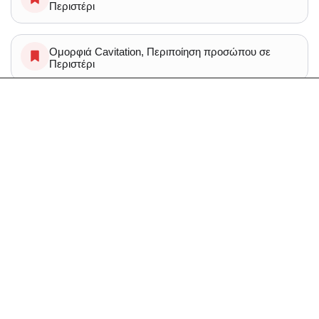
Περιστέρι
Ομορφιά Cavitation, Περιποίηση προσώπου σε
Περιστέρι
Ομορφιά Solarium σε Περιστέρι
Ομορφιά Θεραπεια υαλουρονικου οξεος,
Περιποίηση προσώπου, Υαλουρονικο, Υαλουρονικο
στα χειλη σε Περιστέρι
Spa Μασάζ Κυτταρίτιδα σε Περιστέρι
Ομορφιά Αποτριχωση, Περιποίηση προσώπου,
Περιποίηση φρυδιών σε Περιστέρι