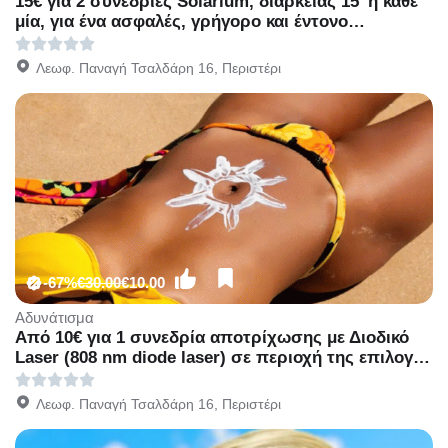
15€ για 2 συνεδρίες Solarium, διάρκειας 15' η κάθε
μία, για ένα ασφαλές, γρήγορο και έντονο
αποτέλεσμα, από το κέντρο κοσμητικής ιατρικής
Mediaspis στο Περιστέρι, διπλα στο Μετρό
Λεωφ. Παναγή Τσαλδάρη 16, Περιστέρι
Περιστέρι!
-67%
€30.00
€10.00
Αδυνάτισμα
Από 10€ για 1 συνεδρία αποτρίχωσης με Διοδικό
Laser (808 nm diode laser) σε περιοχή της επιλογής
σας, για Γυναίκες & Άνδρες, από το Mediaspis στο
Περιστέρι διπλα στ Μετρό Περιστέρι!
Λεωφ. Παναγή Τσαλδάρη 16, Περιστέρι