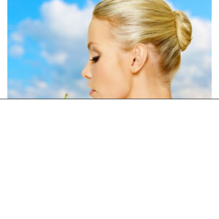
-50%
€70.00
€35.00
Ομορφιά
Καθαρισμός Προσώπου 2 ωρών + Ενυδάτωση -
Περιστέρι - 35€ από 70€ (Έκπτωση 50%) για έναν
Βαθύ Καθαρισμό Προσώπου διάρκειας 2 ωρών και