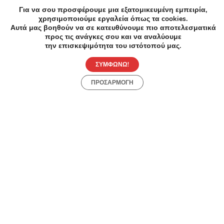
Για να σου προσφέρουμε μια εξατομικευμένη εμπειρία,
χρησιμοποιούμε εργαλεία όπως τα cookies.
Αυτά μας βοηθούν να σε κατευθύνουμε πιο αποτελεσματικά
Ομορφιά Αποτριχωση, Περιποίηση προσώπου,
προς τις ανάγκες σου και να αναλύουμε
Περιποίηση φρυδιών σε Περιστέρι
την επισκεψιμότητα του ιστότοπού μας.
ΣΥΜΦΩΝΩ!
Spa Μασάζ σε Περιστέρι
ΠΡΟΣΑΡΜΟΓΗ
Αδυνάτισμα Cavitation σε Περιστέρι
Ομορφιά Αποτριχωση σε Περιστέρι
Load more