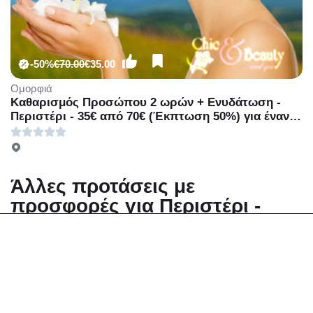
-50%
€70.00
€35.00
Ομορφιά
Καθαρισμός Προσώπου 2 ωρών + Ενυδάτωση -
Περιστέρι - 35€ από 70€ (Έκπτωση 50%) για έναν
Βαθύ Καθαρισμό Προσώπου διάρκειας 2 ωρών και
μία Θεραπεία ενυδάτωσης με VitC, από το
Εργαστήριο αισθητικής «Chic and Beauty Med Spa»
στo Περιστέρι!!!
Άλλες προτάσεις με
προσφορές για Περιστέρι -
Μάρτιος 2025
Αλλαγή περιοχής
Ομορφιά Lifting, Περιποίηση προσώπου σε
Περιστέρι