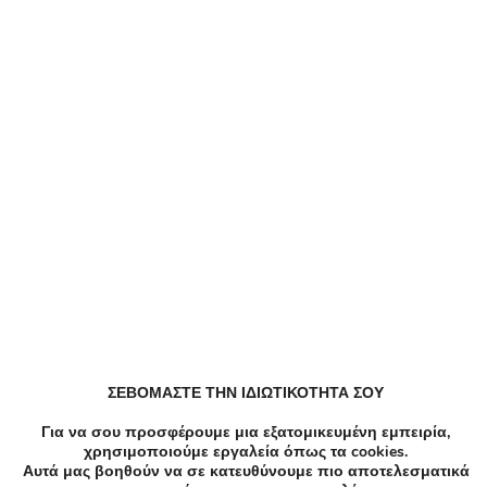
Ομορφιά Cavitation, Περιποίηση προσώπου σε
Περιστέρι
Ομορφιά Solarium σε Περιστέρι
Ομορφιά Θεραπεια υαλουρονικου οξεος,
Περιποίηση προσώπου, Υαλουρονικο, Υαλουρονικο
στα χειλη σε Περιστέρι
Spa Μασάζ Κυτταρίτιδα σε Περιστέρι
Ομορφιά Αποτριχωση, Περιποίηση προσώπου,
ΣΕΒΟΜΑΣΤΕ ΤΗΝ ΙΔΙΩΤΙΚΟΤΗΤΑ ΣΟΥ
Περιποίηση φρυδιών σε Περιστέρι
Για να σου προσφέρουμε μια εξατομικευμένη εμπειρία,
χρησιμοποιούμε εργαλεία όπως τα cookies.
Αυτά μας βοηθούν να σε κατευθύνουμε πιο αποτελεσματικά
Spa Μασάζ σε Περιστέρι