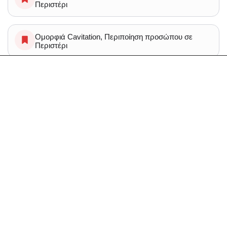
Περιστέρι
Ομορφιά Cavitation, Περιποίηση προσώπου σε
Περιστέρι
Ομορφιά Solarium σε Περιστέρι
Ομορφιά Θεραπεια υαλουρονικου οξεος,
Περιποίηση προσώπου, Υαλουρονικο, Υαλουρονικο
στα χειλη σε Περιστέρι
Spa Μασάζ Κυτταρίτιδα σε Περιστέρι
Ομορφιά Αποτριχωση, Περιποίηση προσώπου,
Περιποίηση φρυδιών σε Περιστέρι