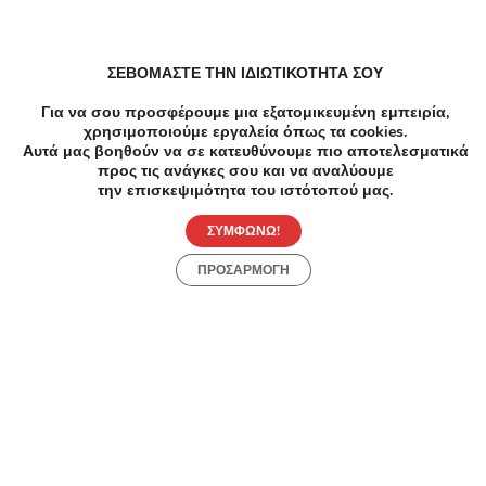
Spa Μασάζ σε Περιστέρι
ΣΕΒΟΜΑΣΤΕ ΤΗΝ ΙΔΙΩΤΙΚΟΤΗΤΑ ΣΟΥ
Για να σου προσφέρουμε μια εξατομικευμένη εμπειρία,
χρησιμοποιούμε εργαλεία όπως τα cookies.
Αδυνάτισμα Cavitation σε Περιστέρι
Αυτά μας βοηθούν να σε κατευθύνουμε πιο αποτελεσματικά
προς τις ανάγκες σου και να αναλύουμε
την επισκεψιμότητα του ιστότοπού μας.
Load more
ΣΥΜΦΩΝΩ!
ΠΡΟΣΑΡΜΟΓΗ
Συχνές Ερωτήσεις:
[seo_faq post_id="45439"]