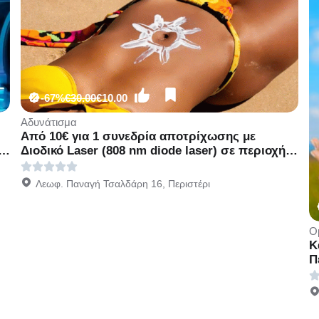
-67%
€30.00
€10.00
Αδυνάτισμα
Από 10€ για 1 συνεδρία αποτρίχωσης με
Διοδικό Laser (808 nm diode laser) σε περιοχή
της επιλογής σας, για Γυναίκες & Άνδρες, από
το Mediaspis στο Περιστέρι διπλα στ Μετρό
Λεωφ. Παναγή Τσαλδάρη 16, Περιστέρι
Περιστέρι!
Ο
Κ
Π
έ
ω
α
B