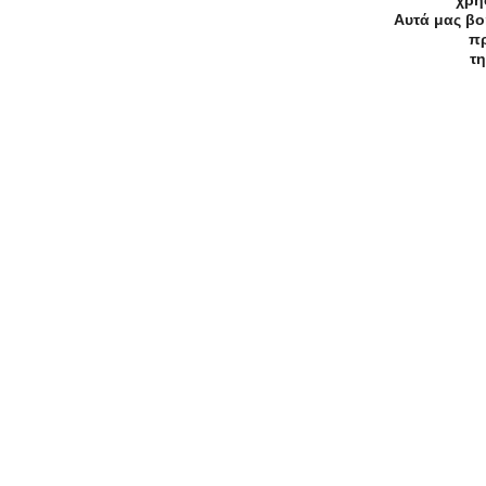
χρη
Συχνές Ερωτήσεις:
Αυτά μας βο
[seo_faq post_id="45391"]
πρ
τη
Προσφορές
Κατηγορίες
Περιοχ
Αρχική
Όροι χρήσης
Απόρρητο
©2026 — All rights reserved