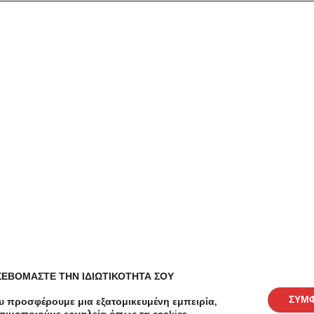
οσφορές για Περιστέρι - Μά
Ομορφιά Cavitation, Περιποίηση προσώπου σε
Περιστέρι
Spa Μασάζ Κυτταρίτιδα σε Περιστέρι
Αδυνάτισμα Cavitation σε Περιστέρι
Load more
ΣΕΒΟΜΑΣΤΕ ΤΗΝ ΙΔΙΩΤΙΚΟΤΗΤΑ ΣΟΥ
ΣΥΜ
υ προσφέρουμε μια εξατομικευμένη εμπειρία,