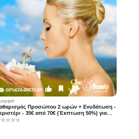
-50%
€70.00
€35.00
μορφιά
αθαρισμός Προσώπου 2 ωρών + Ενυδάτωση -
εριστέρι - 35€ από 70€ (Έκπτωση 50%) για
ναν Βαθύ Καθαρισμό Προσώπου διάρκειας 2
ρών και μία Θεραπεία ενυδάτωσης με VitC,
πό το Εργαστήριο αισθητικής «Chic and
eauty Med Spa» στo Περιστέρι!!!