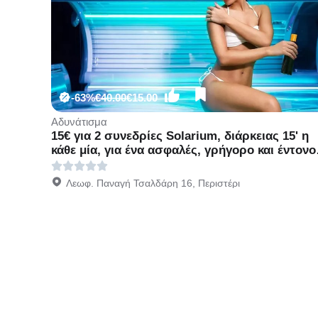
-63%
€40.00
€15.00
Αδυνάτισμα
15€ για 2 συνεδρίες Solarium, διάρκειας 15' η
κάθε μία, για ένα ασφαλές, γρήγορο και έντονο
αποτέλεσμα, από το κέντρο κοσμητικής
ιατρικής Mediaspis στο Περιστέρι, διπλα στο
Λεωφ. Παναγή Τσαλδάρη 16, Περιστέρι
Μετρό Περιστέρι!