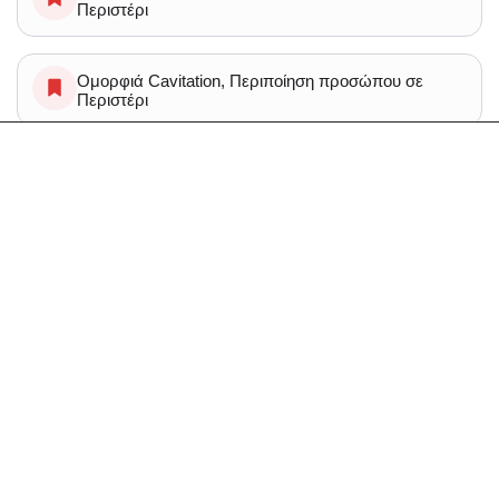
Περιστέρι
Ομορφιά Cavitation, Περιποίηση προσώπου σε
Περιστέρι
Ομορφιά Solarium σε Περιστέρι
Ομορφιά Θεραπεια υαλουρονικου οξεος,
Περιποίηση προσώπου, Υαλουρονικο, Υαλουρονικο
στα χειλη σε Περιστέρι
Spa Μασάζ Κυτταρίτιδα σε Περιστέρι
Ομορφιά Αποτριχωση, Περιποίηση προσώπου,
Περιποίηση φρυδιών σε Περιστέρι