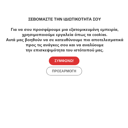
Spa Μασάζ σε Περιστέρι
ΣΕΒΟΜΑΣΤΕ ΤΗΝ ΙΔΙΩΤΙΚΟΤΗΤΑ ΣΟΥ
Για να σου προσφέρουμε μια εξατομικευμένη εμπειρία,
χρησιμοποιούμε εργαλεία όπως τα cookies.
Αδυνάτισμα Cavitation σε Περιστέρι
Αυτά μας βοηθούν να σε κατευθύνουμε πιο αποτελεσματικά
προς τις ανάγκες σου και να αναλύουμε
την επισκεψιμότητα του ιστότοπού μας.
Load more
ΣΥΜΦΩΝΩ!
ΠΡΟΣΑΡΜΟΓΗ
Συχνές Ερωτήσεις:
[seo_faq post_id="45357"]