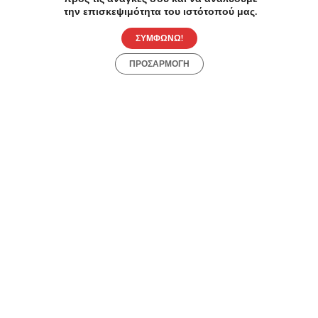
την επισκεψιμότητα του ιστότοπού μας.
ΣΥΜΦΩΝΩ!
ΠΡΟΣΑΡΜΟΓΗ
Συχνές Ερωτήσεις:
[seo_faq post_id="45396"]
Προσφορές
Κατηγορίες
Περιοχές
Πόλεις
Αρχική
Όροι χρήσης
Απόρρητο
Αρχική
Συλλογές