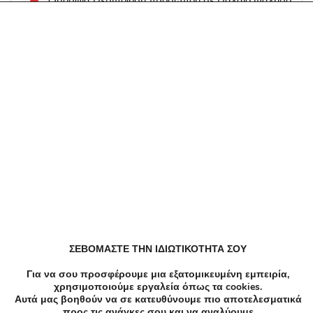
Ομορφιά Περιποίηση προσώπου σε Παλαιό Φάληρο
Υγεία Λεύκανση δοντιών, Οδοντιατρική σε Παλαιό
Φάληρο
Υγεία Οδοντιατρική σε Παλαιό Φάληρο
Κομμωτήρια σε Παλαιό Φάληρο
Εστιατόρια Ταβέρνα σε Παλαιό Φάληρο
ΣΕΒΟΜΑΣΤΕ ΤΗΝ ΙΔΙΩΤΙΚΟΤΗΤΑ ΣΟΥ
Για να σου προσφέρουμε μια εξατομικευμένη εμπειρία,
Μανικιούρ Πεντικιούρ Πεντικιουρ σε Παλαιό Φάληρο
χρησιμοποιούμε εργαλεία όπως τα cookies.
Αυτά μας βοηθούν να σε κατευθύνουμε πιο αποτελεσματικά
προς τις ανάγκες σου και να αναλύουμε