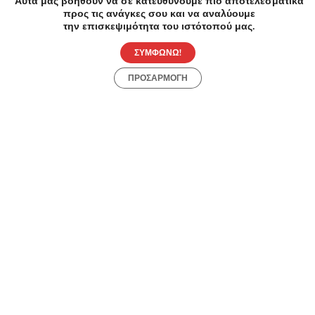
Αυτά μας βοηθούν να σε κατευθύνουμε πιο αποτελεσματικά
προς τις ανάγκες σου και να αναλύουμε
την επισκεψιμότητα του ιστότοπού μας.
ΣΥΜΦΩΝΩ!
ΠΡΟΣΑΡΜΟΓΗ
Συχνές Ερωτήσεις:
[seo_faq post_id="45384"]
Προσφορές
Κατηγορίες
Περιοχές
Πόλεις
Αρχική
Όροι χρήσης
Απόρρητο