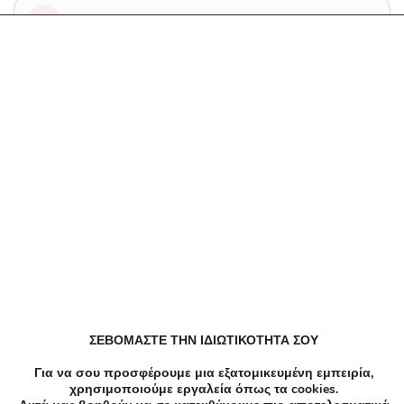
Ομορφιά Περιποίηση προσώπου σε Παλαιό Φάληρο
Υγεία Λεύκανση δοντιών, Οδοντιατρική σε Παλαιό
Φάληρο
Υγεία Οδοντιατρική σε Παλαιό Φάληρο
Κομμωτήρια σε Παλαιό Φάληρο
Εστιατόρια Ταβέρνα σε Παλαιό Φάληρο
ΣΕΒΟΜΑΣΤΕ ΤΗΝ ΙΔΙΩΤΙΚΟΤΗΤΑ ΣΟΥ
Για να σου προσφέρουμε μια εξατομικευμένη εμπειρία,
χρησιμοποιούμε εργαλεία όπως τα cookies.
Παιδότοποι σε Παλαιό Φάληρο