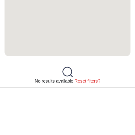
No results available
Reset filters?
Άλλες προτάσεις με
προσφορές για Νίκαια -
Μάρτιος 2025
Αλλαγή περιοχής