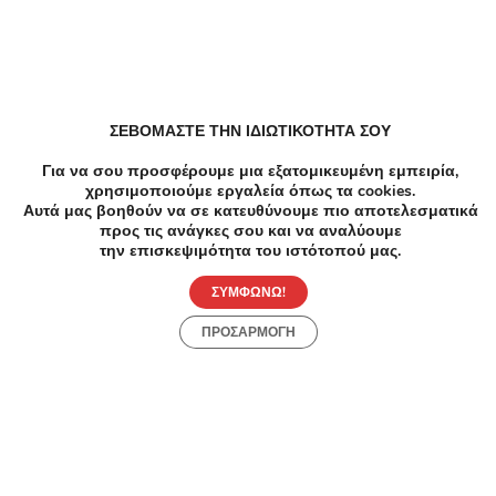
Spa Μασάζ Περιποίηση προσώπου σε Νέος Κόσμος
Κομμωτήρια Ανταυγειες, Βαφη μαλλιων, Ισιωμα
ΣΕΒΟΜΑΣΤΕ ΤΗΝ ΙΔΙΩΤΙΚΟΤΗΤΑ ΣΟΥ
μαλλιων, Κουρεμα σε Νέος Κόσμος
Για να σου προσφέρουμε μια εξατομικευμένη εμπειρία,
χρησιμοποιούμε εργαλεία όπως τα cookies.
Αυτά μας βοηθούν να σε κατευθύνουμε πιο αποτελεσματικά
Κομμωτήρια Κουρεμα σε Νέος Κόσμος
προς τις ανάγκες σου και να αναλύουμε
την επισκεψιμότητα του ιστότοπού μας.
ΣΥΜΦΩΝΩ!
Load more
ΠΡΟΣΑΡΜΟΓΗ
Συχνές Ερωτήσεις: