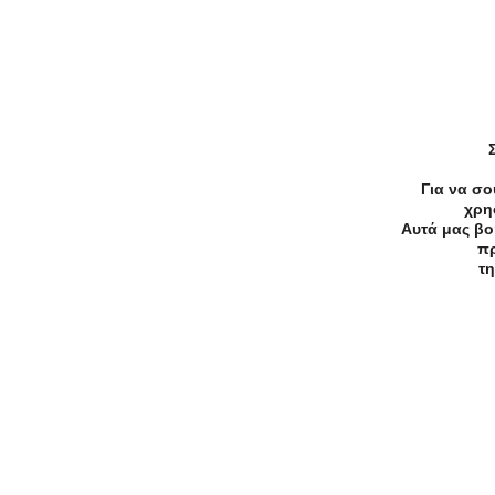
Συχνές Ερωτήσεις:
[seo_faq post_id="45582"]
Για να σο
χρη
Αυτά μας βο
πρ
τη
Προσφορές
Κατηγορίες
Περιοχ
Αρχική
Όροι χρήσης
Απόρρητο