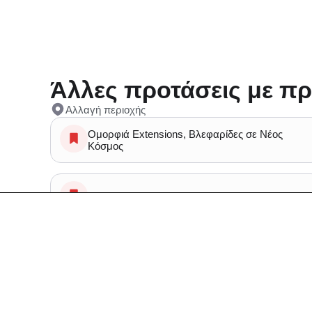
Άλλες προτάσεις με πρ
Αλλαγή περιοχής
Ομορφιά Extensions, Βλεφαρίδες σε Νέος
Κόσμος
Spa Μασάζ σε Νέος Κόσμος
Κομμωτήρια Ανταυγειες, Βαφη μαλλιων, Ισιωμα
μαλλιων, Κουρεμα σε Νέος Κόσμος