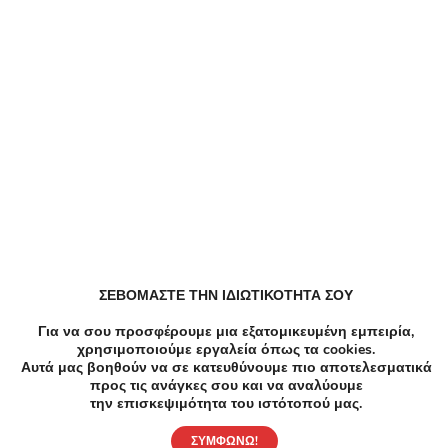
Κομμωτήρια σε Νέα Ιωνία
Κομμωτήρια Αποτριχωση σε Νέα Ιωνία
Χορός Σεμιναρια σε Νέα Ιωνία
Υγεία Οδοντιατρική σε Νέα Ιωνία
ΣΕΒΟΜΑΣΤΕ ΤΗΝ ΙΔΙΩΤΙΚΟΤΗΤΑ ΣΟΥ
Υγεία Λεύκανση δοντιών, Οδοντιατρική σε Νέα Ιωνία
Για να σου προσφέρουμε μια εξατομικευμένη εμπειρία,
χρησιμοποιούμε εργαλεία όπως τα cookies.
Αυτά μας βοηθούν να σε κατευθύνουμε πιο αποτελεσματικά
προς τις ανάγκες σου και να αναλύουμε
την επισκεψιμότητα του ιστότοπού μας.
ΣΥΜΦΩΝΩ!