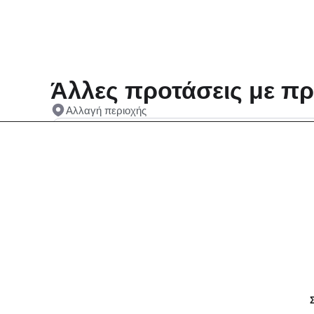
Άλλες προτάσεις με πρ
Αλλαγή περιοχής
Εστιατόρια Λιβανέζικο σε Νέα Ερυθραία
Συχνές Ερωτήσεις:
[seo_faq post_id="45432"]