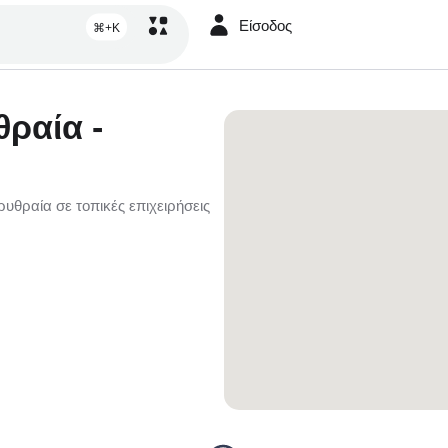
Είσοδος
⌘+K
θραία -
υθραία σε τοπικές επιχειρήσεις