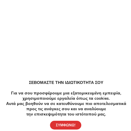
Μανικιούρ Πεντικιούρ Πεντικιουρ σε Μαρούσι
Κομμωτήρια Ανταυγειες σε Μαρούσι
Ομορφιά Βλεφαρίδες σε Μαρούσι
ΣΕΒΟΜΑΣΤΕ ΤΗΝ ΙΔΙΩΤΙΚΟΤΗΤΑ ΣΟΥ
Για να σου προσφέρουμε μια εξατομικευμένη εμπειρία,
Κομμωτήρια σε Μαρούσι
χρησιμοποιούμε εργαλεία όπως τα cookies.
Αυτά μας βοηθούν να σε κατευθύνουμε πιο αποτελεσματικά
προς τις ανάγκες σου και να αναλύουμε
την επισκεψιμότητα του ιστότοπού μας.
Ομορφιά Περιποίηση φρυδιών σε Μαρούσι
ΣΥΜΦΩΝΩ!