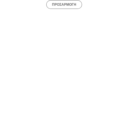
ΠΡΟΣΑΡΜΟΓΗ
Ομορφιά Αποτριχωση laser σε Μαρούσι
Υγεία Ανόρθωση γλουτών σε Μαρούσι
Load more
Συχνές Ερωτήσεις:
[seo_faq post_id="45577"]