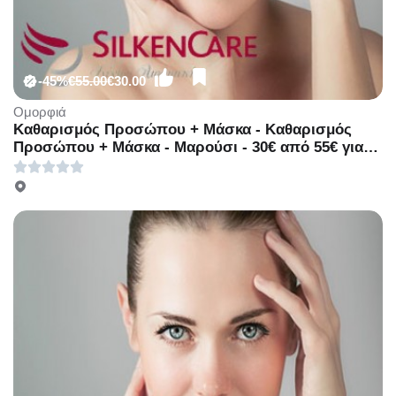
-45%
€55.00
€30.00
Ομορφιά
Καθαρισμός Προσώπου + Μάσκα - Καθαρισμός
Προσώπου + Μάσκα - Μαρούσι - 30€ από 55€ για
έναν Βαθύ Καθαρισμό Προσώπου και μία Mάσκα
Άργιλου (Έκπτωση 45%), από το κέντρο
αισθητικής «SilkenCare» στο Μαρούσι!!!