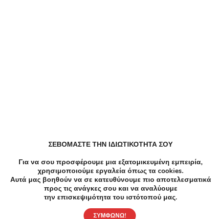
Υπηρεσίες σε Κυψέλη
Υπηρεσίες Service σε Κυψέλη
Κομμωτήρια Κουρεμα σε Κυψέλη
Υγεία Ακτινογραφία θωρακος σε Κυψέλη
ΣΕΒΟΜΑΣΤΕ ΤΗΝ ΙΔΙΩΤΙΚΟΤΗΤΑ ΣΟΥ
Υγεία σε Κυψέλη
Για να σου προσφέρουμε μια εξατομικευμένη εμπειρία,
χρησιμοποιούμε εργαλεία όπως τα cookies.
Αυτά μας βοηθούν να σε κατευθύνουμε πιο αποτελεσματικά
προς τις ανάγκες σου και να αναλύουμε
την επισκεψιμότητα του ιστότοπού μας.
ΣΥΜΦΩΝΩ!