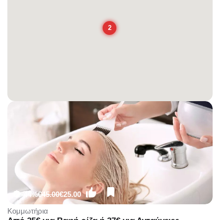
2
-44%
€45.00
€25.00
Κομμωτήρια