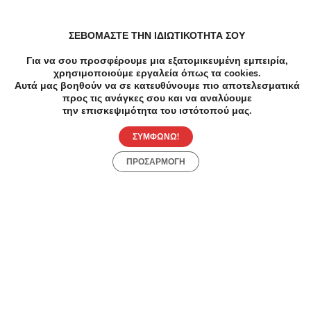
Ομορφιά Βλεφαρίδες, Σεμιναρια σε Καλλιθέα
ΣΕΒΟΜΑΣΤΕ ΤΗΝ ΙΔΙΩΤΙΚΟΤΗΤΑ ΣΟΥ
Για να σου προσφέρουμε μια εξατομικευμένη εμπειρία,
Μανικιούρ Πεντικιούρ Πεντικιουρ σε Καλλιθέα
χρησιμοποιούμε εργαλεία όπως τα cookies.
Αυτά μας βοηθούν να σε κατευθύνουμε πιο αποτελεσματικά
προς τις ανάγκες σου και να αναλύουμε
την επισκεψιμότητα του ιστότοπού μας.
Ομορφιά Περιποίηση φρυδιών σε Καλλιθέα
ΣΥΜΦΩΝΩ!
ΠΡΟΣΑΡΜΟΓΗ
Κομμωτήρια Ανταυγειες σε Καλλιθέα
Load more