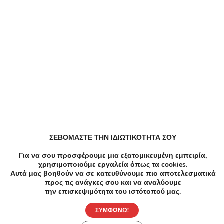
Manicure
Λεωφόρος Εθνικής Αντιστάσεως, Καισαριανή
Άλλες προτάσεις με
προσφορές για Καισαριανή -
Μάρτιος 2025
Αλλαγή περιοχής
ΣΕΒΟΜΑΣΤΕ ΤΗΝ ΙΔΙΩΤΙΚΟΤΗΤΑ ΣΟΥ
No results available
Για να σου προσφέρουμε μια εξατομικευμένη εμπειρία,
χρησιμοποιούμε εργαλεία όπως τα cookies.
Αυτά μας βοηθούν να σε κατευθύνουμε πιο αποτελεσματικά
προς τις ανάγκες σου και να αναλύουμε
την επισκεψιμότητα του ιστότοπού μας.
ΣΥΜΦΩΝΩ!