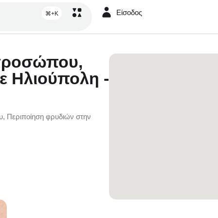
Είσοδος
⌘+K
προσώπου,
ε Ηλιούπολη -
, Περιποίηση φρυδιών στην