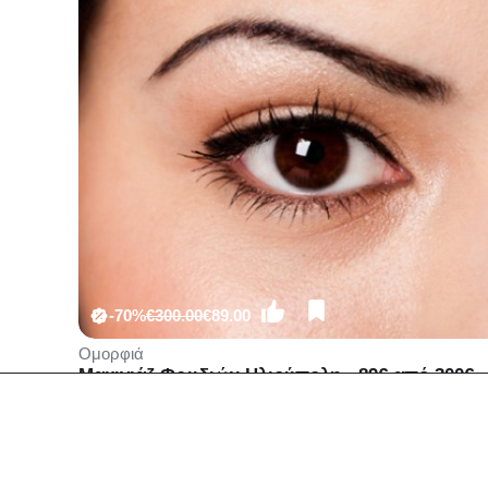
-70%
€300.00
€89.00
Ομορφιά
Μακιγιάζ Φρυδιών Ηλιούπολη - 89€ από 300€
(Έκπτωση 70%) για Μόνιμο Μακιγιάζ
Προσώπου σε Φρύδια ή Άνω Γραμμή Ματιών-
Eyeliner ή Άνω-Κάτω Γραμμή Ματιών ή Γραμμ
Χειλιών και Σκίαση, αναδεικνύοντας το
πρόσωπο σας με απόλυτη ασφάλεια εύκολα,