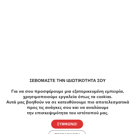
Αλλαγή περιοχής
Εκπαίδευση Online μαθηματα, Μαθήματα
Υπολογιστών, Σεμιναρια σε Ελληνικό
Εκπαίδευση Μαθήματα Υπολογιστών, Σεμιναρια σε
Ελληνικό
Υπηρεσίες Online μαθηματα, Μαθήματα
Υπολογιστών, Σεμιναρια σε Ελληνικό
ΣΕΒΟΜΑΣΤΕ ΤΗΝ ΙΔΙΩΤΙΚΟΤΗΤΑ ΣΟΥ
Κομμωτήρια Ανταυγειες σε Ελληνικό
Για να σου προσφέρουμε μια εξατομικευμένη εμπειρία,
χρησιμοποιούμε εργαλεία όπως τα cookies.
Αυτά μας βοηθούν να σε κατευθύνουμε πιο αποτελεσματικά
προς τις ανάγκες σου και να αναλύουμε
την επισκεψιμότητα του ιστότοπού μας.
ΣΥΜΦΩΝΩ!