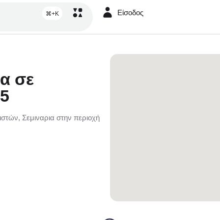
Είσοδος
⌘+K
α σε
25
τών, Σεμιναρια στην περιοχή