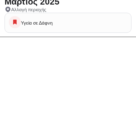
Μάρτιος 2025
Αλλαγή περιοχής
Υγεία σε Δάφνη
Hobby Πιλάτες σε Δάφνη
Υγεία Ακτινογραφία θωρακος σε Δάφνη
Υγεία Γενικο Check Up σε Δάφνη
Υγεία Μαστογραφία, Ψηφιακη μαστογραφια σε
Δάφνη