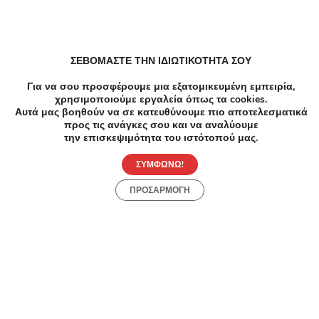
Ομορφιά Υαλουρονικο στα χειλη σε Δάφνη
ΣΕΒΟΜΑΣΤΕ ΤΗΝ ΙΔΙΩΤΙΚΟΤΗΤΑ ΣΟΥ
Αδυνάτισμα Cavitation σε Δάφνη
Για να σου προσφέρουμε μια εξατομικευμένη εμπειρία,
χρησιμοποιούμε εργαλεία όπως τα cookies.
Αυτά μας βοηθούν να σε κατευθύνουμε πιο αποτελεσματικά
προς τις ανάγκες σου και να αναλύουμε
Υγεία Ακτινογραφία θωρακος, Οδοντιατρική σε
την επισκεψιμότητα του ιστότοπού μας.
Δάφνη
ΣΥΜΦΩΝΩ!
ΠΡΟΣΑΡΜΟΓΗ
Συχνές Ερωτήσεις:
[seo_faq post_id="45399"]