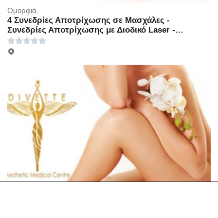
Ομορφιά
4 Συνεδρίες Αποτρίχωσης σε Μασχάλες -
Συνεδρίες Αποτρίχωσης με Διοδικό Laser -
Γλυφάδα - Μία Συνεδρία Αποτρίχωσης με Διοδικο
laser τέταρτης γενιάς σε Μασχάλες με 30€ ή 4
Συνεδρίες Αποτρίχωσης σε Μασχάλες με 100€ ή
Μία συνεδρία Αποτρίχωσης σε Γάμπες ή Full Bikini
με 39€ ή 4 Συνεδρίες Αποτρίχωσης σε Γάμπες ή
Full Bikini με 150€ ή Μία Συνεδρία Αποτρίχωσης σε
Full Πόδια με 60€ ή 4 Συνεδρίες Αποτρίχωσης σε
Full Πόδια με 250€ (Έκπτωση 50%), Στο νέο
υπερπολυτελές και μοντέρνο χώρο του
πολυχώρου «Divette Aesthetic Medical Centre»
στην Γλυφάδα!!!