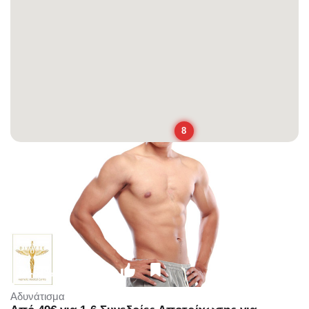
8
-51%
€99.00
€49.00
Αδυνάτισμα