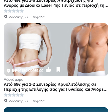
Από 49€ για 1-6 Συνεδρίες Αποτρίχωσης για
Άνδρες με Διοδικό Laser 4ης Γενιάς σε περιοχή της
επιλογής σας, στον πολυχώρο του Divette
Aesthetic Medical Centre στην Γλυφάδα.
Λαοδίκης 27, Γλυφάδα
-54%
€150.00
€69.00
Αδυνάτισμα
Από 69€ για 1-2 Συνεδρίες Κρυολιπόλυσης σε
Περιοχή της Επιλογής σας για Γυναίκες και Άνδρες,
στον πολυχώρο του Divette Aesthetic Medical
Centre στην Γλυφάδα.
Λαοδίκης 27, Γλυφάδα