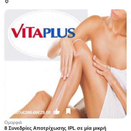
58%), στο νέο υπερπολυτελές και μοντέρνο χώρο
του πολυχώρου «Divette Aesthetic Medical Centre»
στην Γλυφάδα!!!
-90%
€280.00
€29.00
Ομορφιά
8 Συνεδρίες Αποτρίχωσης IPL σε μία μικρή