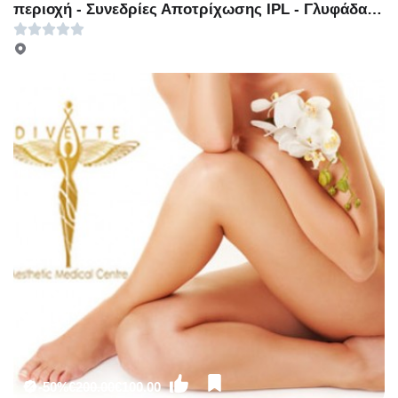
περιοχή - Συνεδρίες Αποτρίχωσης IPL - Γλυφάδα -
29€ για 8 Συνεδρίες Αποτρίχωσης IPL σε μία μικρή
περιοχή ή 39€ για 8 Συνεδρίες Αποτρίχωσης IPL σε
μία μεσαία περιοχή ή 69€ για 8 Συνεδρίες
Αποτρίχωσης IPL σε Full Face ή Full Bikini ή Μέση
ή Ώμους ή 99€ για 8 Συνεδρίες Αποτρίχωσης IPL σε
μία μεγάλη περιοχή ή 169€ για 8 Συνεδρίες
Αποτρίχωσης IPL σε μία πολύ μεγάλη περιοχή
(Έκπτωση 90%), από το «Vita Plus» στη
Γλυφάδα!!!
-50%
€200.00
€100.00