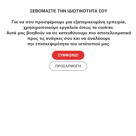
ΣΕΒΟΜΑΣΤΕ ΤΗΝ ΙΔΙΩΤΙΚΟΤΗΤΑ ΣΟΥ
Για να σου προσφέρουμε μια εξατομικευμένη εμπειρία,
χρησιμοποιούμε εργαλεία όπως τα cookies.
Αυτά μας βοηθούν να σε κατευθύνουμε πιο αποτελεσματικά
προς τις ανάγκες σου και να αναλύουμε
την επισκεψιμότητα του ιστότοπού μας.
ΣΥΜΦΩΝΩ!
-50%
€500.00
€250.00
ΠΡΟΣΑΡΜΟΓΗ
Ομορφιά
4 Συνεδρίες Αποτρίχωσης σε Full Πόδια -
Συνεδρίες Αποτρίχωσης με Διοδικό Laser -
Γλυφάδα - Μία Συνεδρία Αποτρίχωσης με Διοδικο
laser τέταρτης γενιάς σε Μασχάλες με 30€ ή 4
Συνεδρίες Αποτρίχωσης σε Μασχάλες με 100€ ή
Μία συνεδρία Αποτρίχωσης σε Γάμπες ή Full Bikini
με 39€ ή 4 Συνεδρίες Αποτρίχωσης σε Γάμπες ή
Load more
Full Bikini με 150€ ή Μία Συνεδρία Αποτρίχωσης σε
Άλλες προτάσεις με
Full Πόδια με 60€ ή 4 Συνεδρίες Αποτρίχωσης σε