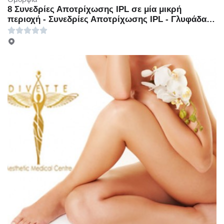
8 Συνεδρίες Αποτρίχωσης IPL σε μία μικρή
περιοχή - Συνεδρίες Αποτρίχωσης IPL - Γλυφάδα -
29€ για 8 Συνεδρίες Αποτρίχωσης IPL σε μία μικρή
περιοχή ή 39€ για 8 Συνεδρίες Αποτρίχωσης IPL σε
μία μεσαία περιοχή ή 69€ για 8 Συνεδρίες
Αποτρίχωσης IPL σε Full Face ή Full Bikini ή Μέση
ή Ώμους ή 99€ για 8 Συνεδρίες Αποτρίχωσης IPL σε
μία μεγάλη περιοχή ή 169€ για 8 Συνεδρίες
Αποτρίχωσης IPL σε μία πολύ μεγάλη περιοχή
(Έκπτωση 90%), από το «Vita Plus» στη
Γλυφάδα!!!