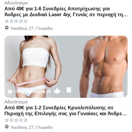
Αδυνάτισμα
Από 49€ για 1-6 Συνεδρίες Αποτρίχωσης για
Άνδρες με Διοδικό Laser 4ης Γενιάς σε περιοχή της
επιλογής σας, στον πολυχώρο του Divette
Aesthetic Medical Centre στην Γλυφάδα.
Λαοδίκης 27, Γλυφάδα
-54%
€150.00
€69.00
Αδυνάτισμα
Από 69€ για 1-2 Συνεδρίες Κρυολιπόλυσης σε
Περιοχή της Επιλογής σας για Γυναίκες και Άνδρες,
στον πολυχώρο του Divette Aesthetic Medical
Centre στην Γλυφάδα.
Λαοδίκης 27, Γλυφάδα