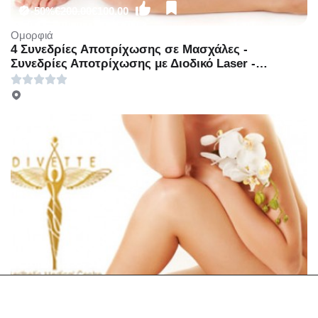
-50%
€200.00
€100.00
Ομορφιά
4 Συνεδρίες Αποτρίχωσης σε Μασχάλες -
Συνεδρίες Αποτρίχωσης με Διοδικό Laser -
Γλυφάδα - Μία Συνεδρία Αποτρίχωσης με Διοδικο
laser τέταρτης γενιάς σε Μασχάλες με 30€ ή 4
Συνεδρίες Αποτρίχωσης σε Μασχάλες με 100€ ή
Μία συνεδρία Αποτρίχωσης σε Γάμπες ή Full Bikini
με 39€ ή 4 Συνεδρίες Αποτρίχωσης σε Γάμπες ή
Full Bikini με 150€ ή Μία Συνεδρία Αποτρίχωσης σε
Full Πόδια με 60€ ή 4 Συνεδρίες Αποτρίχωσης σε
Full Πόδια με 250€ (Έκπτωση 50%), Στο νέο
υπερπολυτελές και μοντέρνο χώρο του
πολυχώρου «Divette Aesthetic Medical Centre»
στην Γλυφάδα!!!