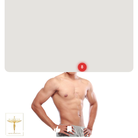
8
-51%
€99.00
€49.00