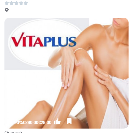
Δυο Συνεδρίες Κρυολιπόλυσης με 100€ (Έκπτωση
58%), στο νέο υπερπολυτελές και μοντέρνο χώρο
του πολυχώρου «Divette Aesthetic Medical Centre»
στην Γλυφάδα!!!
-90%
€280.00
€29.00
Ομορφιά