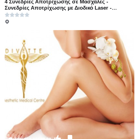
4 Συνεδρίες Αποτρίχωσης σε Μασχάλες -
Συνεδρίες Αποτρίχωσης με Διοδικό Laser -
Γλυφάδα - Μία Συνεδρία Αποτρίχωσης με Διοδικο
laser τέταρτης γενιάς σε Μασχάλες με 30€ ή 4
Συνεδρίες Αποτρίχωσης σε Μασχάλες με 100€ ή
Μία συνεδρία Αποτρίχωσης σε Γάμπες ή Full Bikini
με 39€ ή 4 Συνεδρίες Αποτρίχωσης σε Γάμπες ή
Full Bikini με 150€ ή Μία Συνεδρία Αποτρίχωσης σε
Full Πόδια με 60€ ή 4 Συνεδρίες Αποτρίχωσης σε
Full Πόδια με 250€ (Έκπτωση 50%), Στο νέο
υπερπολυτελές και μοντέρνο χώρο του
πολυχώρου «Divette Aesthetic Medical Centre»
στην Γλυφάδα!!!