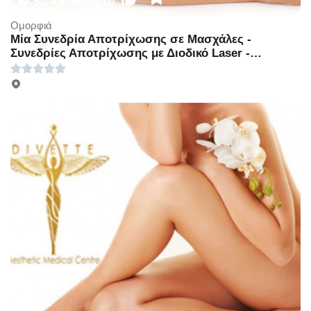
-50%
€60.00
€30.00
Ομορφιά
Μία Συνεδρία Αποτρίχωσης σε Μασχάλες -
Συνεδρίες Αποτρίχωσης με Διοδικό Laser -
Γλυφάδα - Μία Συνεδρία Αποτρίχωσης με Διοδικο
laser τέταρτης γενιάς σε Μασχάλες με 30€ ή 4
Συνεδρίες Αποτρίχωσης σε Μασχάλες με 100€ ή
Μία συνεδρία Αποτρίχωσης σε Γάμπες ή Full Bikini
με 39€ ή 4 Συνεδρίες Αποτρίχωσης σε Γάμπες ή
Full Bikini με 150€ ή Μία Συνεδρία Αποτρίχωσης σε
Full Πόδια με 60€ ή 4 Συνεδρίες Αποτρίχωσης σε
Full Πόδια με 250€ (Έκπτωση 50%), Στο νέο
υπερπολυτελές και μοντέρνο χώρο του
πολυχώρου «Divette Aesthetic Medical Centre»
στην Γλυφάδα!!!