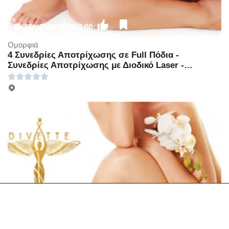
-50%
€500.00
€250.00
Ομορφιά
4 Συνεδρίες Αποτρίχωσης σε Full Πόδια -
Συνεδρίες Αποτρίχωσης με Διοδικό Laser -
Γλυφάδα - Μία Συνεδρία Αποτρίχωσης με Διοδικο
laser τέταρτης γενιάς σε Μασχάλες με 30€ ή 4
Συνεδρίες Αποτρίχωσης σε Μασχάλες με 100€ ή
Μία συνεδρία Αποτρίχωσης σε Γάμπες ή Full Bikini
με 39€ ή 4 Συνεδρίες Αποτρίχωσης σε Γάμπες ή
Full Bikini με 150€ ή Μία Συνεδρία Αποτρίχωσης σε
Full Πόδια με 60€ ή 4 Συνεδρίες Αποτρίχωσης σε
Full Πόδια με 250€ (Έκπτωση 50%), Στο νέο
υπερπολυτελές και μοντέρνο χώρο του
πολυχώρου «Divette Aesthetic Medical Centre»
στην Γλυφάδα!!!