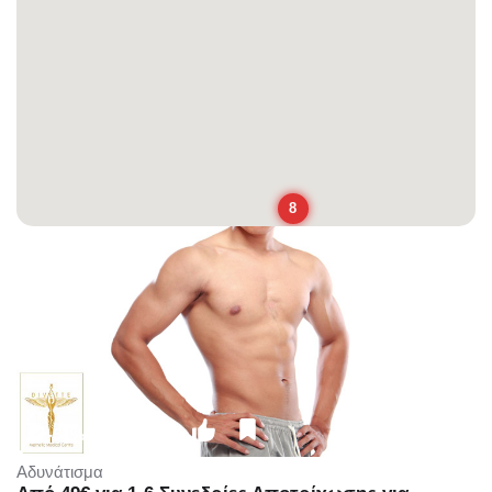
8
-51%
€99.00
€49.00
Αδυνάτισμα