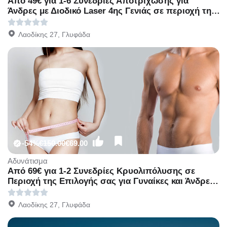
Από 49€ για 1-6 Συνεδρίες Αποτρίχωσης για
Άνδρες με Διοδικό Laser 4ης Γενιάς σε περιοχή της
επιλογής σας, στον πολυχώρο του Divette
Aesthetic Medical Centre στην Γλυφάδα.
Λαοδίκης 27, Γλυφάδα
-54%
€150.00
€69.00
Αδυνάτισμα
Από 69€ για 1-2 Συνεδρίες Κρυολιπόλυσης σε
Περιοχή της Επιλογής σας για Γυναίκες και Άνδρες,
στον πολυχώρο του Divette Aesthetic Medical
Centre στην Γλυφάδα.
Λαοδίκης 27, Γλυφάδα