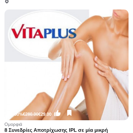
58%), στο νέο υπερπολυτελές και μοντέρνο χώρο
του πολυχώρου «Divette Aesthetic Medical Centre»
στην Γλυφάδα!!!
-90%
€280.00
€29.00
Ομορφιά
8 Συνεδρίες Αποτρίχωσης IPL σε μία μικρή