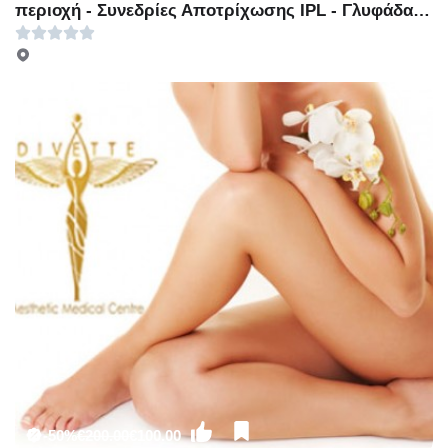
περιοχή - Συνεδρίες Αποτρίχωσης IPL - Γλυφάδα -
29€ για 8 Συνεδρίες Αποτρίχωσης IPL σε μία μικρή
περιοχή ή 39€ για 8 Συνεδρίες Αποτρίχωσης IPL σε
μία μεσαία περιοχή ή 69€ για 8 Συνεδρίες
Αποτρίχωσης IPL σε Full Face ή Full Bikini ή Μέση
ή Ώμους ή 99€ για 8 Συνεδρίες Αποτρίχωσης IPL σε
μία μεγάλη περιοχή ή 169€ για 8 Συνεδρίες
Αποτρίχωσης IPL σε μία πολύ μεγάλη περιοχή
(Έκπτωση 90%), από το «Vita Plus» στη
Γλυφάδα!!!
-50%
€200.00
€100.00