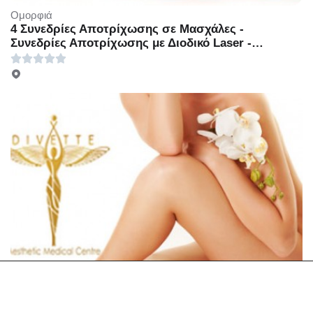
Ομορφιά
4 Συνεδρίες Αποτρίχωσης σε Μασχάλες -
Συνεδρίες Αποτρίχωσης με Διοδικό Laser -
Γλυφάδα - Μία Συνεδρία Αποτρίχωσης με Διοδικο
laser τέταρτης γενιάς σε Μασχάλες με 30€ ή 4
Συνεδρίες Αποτρίχωσης σε Μασχάλες με 100€ ή
Μία συνεδρία Αποτρίχωσης σε Γάμπες ή Full Bikini
με 39€ ή 4 Συνεδρίες Αποτρίχωσης σε Γάμπες ή
Full Bikini με 150€ ή Μία Συνεδρία Αποτρίχωσης σε
Full Πόδια με 60€ ή 4 Συνεδρίες Αποτρίχωσης σε
Full Πόδια με 250€ (Έκπτωση 50%), Στο νέο
υπερπολυτελές και μοντέρνο χώρο του
πολυχώρου «Divette Aesthetic Medical Centre»
στην Γλυφάδα!!!