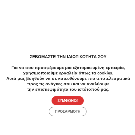
Μανικιούρ Πεντικιούρ Βλεφαρίδες, Πεντικιουρ σε
Γλυφάδα
Ομορφιά Βλεφαρίδες σε Γλυφάδα
Ομορφιά Αποτριχωση laser σε Γλυφάδα
ΣΕΒΟΜΑΣΤΕ ΤΗΝ ΙΔΙΩΤΙΚΟΤΗΤΑ ΣΟΥ
Για να σου προσφέρουμε μια εξατομικευμένη εμπειρία,
χρησιμοποιούμε εργαλεία όπως τα cookies.
Ομορφιά Μεσοθεραπεια προσωπου, Περιποίηση
Αυτά μας βοηθούν να σε κατευθύνουμε πιο αποτελεσματικά
προσώπου σε Γλυφάδα
προς τις ανάγκες σου και να αναλύουμε
την επισκεψιμότητα του ιστότοπού μας.
Ομορφιά Κυτταρίτιδα, Περιποίηση προσώπου σε
ΣΥΜΦΩΝΩ!
Γλυφάδα
ΠΡΟΣΑΡΜΟΓΗ
Ομορφιά Περιποίηση προσώπου, Περιποίηση
φρυδιών σε Γλυφάδα