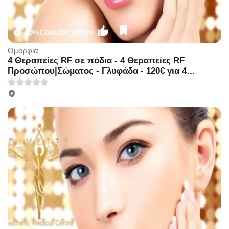
-50%
€240.00
€120.00
Ομορφιά
4 Θεραπείες RF σε πόδια - 4 Θεραπείες RF
Προσώπου|Σώματος - Γλυφάδα - 120€ για 4
Θεραπείες RF Προσώπου, για Σύσφιξη &
Αναδιαμόρφωση Περιγράμματος ή 120€ 4
Θεραπείες RF σε πόδια, για την καταπολέμηση της
κυτταρίτιδας και τοπικού πάχους (Έκπτωση 50%)
στο νέο υπερπολυτελές και μοντέρνο χώρο του
πολυχώρου «Divette Aesthetic Medical Centre»
στην Γλυφάδα!!!