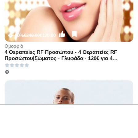
-50%
€240.00
€120.00
Ομορφιά
4 Θεραπείες RF Προσώπου - 4 Θεραπείες RF
Προσώπου|Σώματος - Γλυφάδα - 120€ για 4
Θεραπείες RF Προσώπου, για Σύσφιξη &
Αναδιαμόρφωση Περιγράμματος ή 120€ 4
Θεραπείες RF σε πόδια, για την καταπολέμηση της
κυτταρίτιδας και τοπικού πάχους (Έκπτωση 50%)
στο νέο υπερπολυτελές και μοντέρνο χώρο του
πολυχώρου «Divette Aesthetic Medical Centre»
στην Γλυφάδα!!!