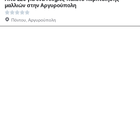
μαλλιών στην Αργυρούπολη
Πόντου, Αργυρούπολη
Άλλες προτάσεις με
προσφορές για Αργυρούπολη -
Μάρτιος 2025
Αλλαγή περιοχής
Ομορφιά Περιποίηση προσώπου, Περιποίηση
φρυδιών σε Αργυρούπολη
Ομορφιά Περιποίηση προσώπου σε Αργυρούπολη
Κομμωτήρια Ανταυγειες, Κουρεμα σε Αργυρούπολη