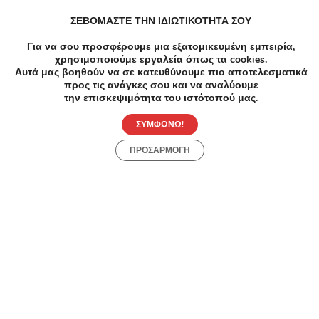
ΣΕΒΟΜΑΣΤΕ ΤΗΝ ΙΔΙΩΤΙΚΟΤΗΤΑ ΣΟΥ
Κομμωτήρια Ισιωμα μαλλιων σε Αργυρούπολη
Για να σου προσφέρουμε μια εξατομικευμένη εμπειρία,
χρησιμοποιούμε εργαλεία όπως τα cookies.
Αυτά μας βοηθούν να σε κατευθύνουμε πιο αποτελεσματικά
Κομμωτήρια Ανταυγειες, Βαφη μαλλιων, Κουρεμα
προς τις ανάγκες σου και να αναλύουμε
σε Αργυρούπολη
την επισκεψιμότητα του ιστότοπού μας.
ΣΥΜΦΩΝΩ!
ΠΡΟΣΑΡΜΟΓΗ
Συχνές Ερωτήσεις:
[seo_faq post_id="45459"]