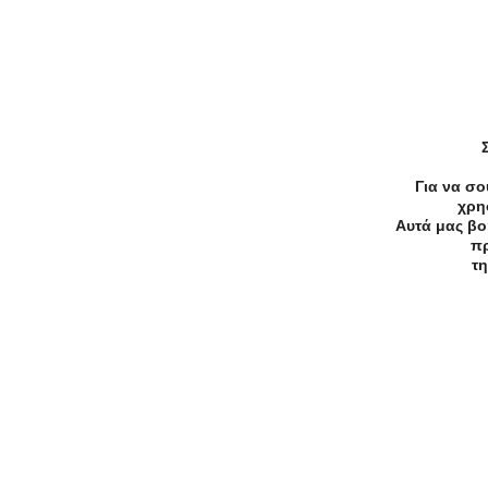
Συχνές Ερωτήσεις:
[seo_faq post_id="45485"]
Για να σο
χρη
Αυτά μας βο
πρ
τη
Προσφορές
Κατηγορίες
Περιοχ
Αρχική
Όροι χρήσης
Απόρρητο