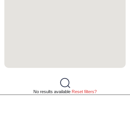
No results available
Reset filters?
Άλλες προτάσεις με
προσφορές για Άλιμος -