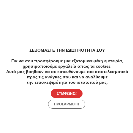
Μάρτιος 2025
Αλλαγή περιοχής
Spa Μασάζ Solarium σε Άλιμος
Spa Μασάζ Full body μασαζ, Περιποίηση προσώπου
σε Άλιμος
ΣΕΒΟΜΑΣΤΕ ΤΗΝ ΙΔΙΩΤΙΚΟΤΗΤΑ ΣΟΥ
Για να σου προσφέρουμε μια εξατομικευμένη εμπειρία,
χρησιμοποιούμε εργαλεία όπως τα cookies.
Αυτά μας βοηθούν να σε κατευθύνουμε πιο αποτελεσματικά
προς τις ανάγκες σου και να αναλύουμε
την επισκεψιμότητα του ιστότοπού μας.
ΣΥΜΦΩΝΩ!
Συχνές Ερωτήσεις:
ΠΡΟΣΑΡΜΟΓΗ
[seo_faq post_id="45441"]