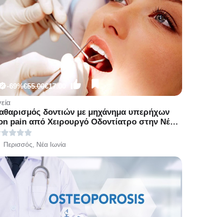
-69%
€55.00
€17.00
γεία
αθαρισμός δοντιών με μηχάνημα υπερήχων
on pain από Χειρουργό Οδοντίατρο στην Νέα
ωνία
Περισσός, Νέα Ιωνία