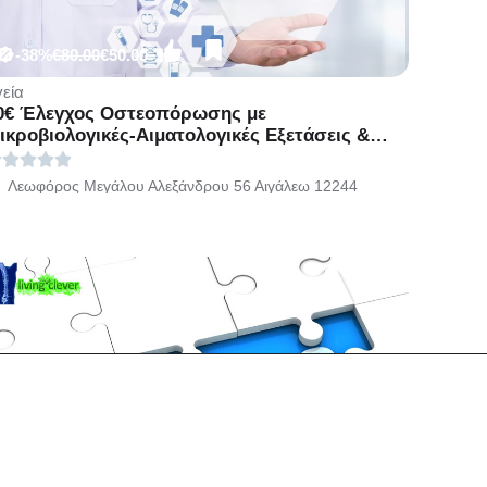
-38%
€80.00
€50.00
γεία
0€ Έλεγχος Οστεοπόρωσης με
ικροβιολογικές-Αιματολογικές Εξετάσεις &
έτρηση Οστικής Πυκνότητας, στα LUMEDICA
το Αιγάλεω.
Λεωφόρος Μεγάλου Αλεξάνδρου 56 Αιγάλεω 12244