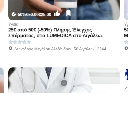
-50%
€50.00
€25.00
Υγεία
Υ
25€ από 50€ (-50%) Πλήρης Έλεγχος
5
Σπέρματος, στα LUMEDICA στο Αιγάλεω.
Μ
Μ
σ
Λεωφόρος Μεγάλου Αλεξάνδρου 56 Αιγάλεω 12244
-50%
€140.00
€70.00
Υγεία