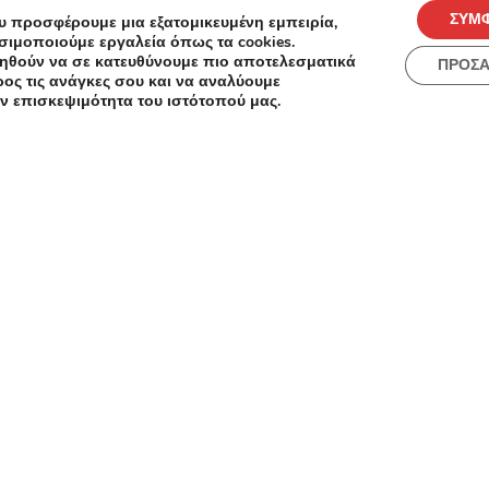
Metaixmio Κουπόνια, Προσφορές, Εκπτώσεις,
ΣΥΜ
υ προσφέρουμε μια εξατομικευμένη εμπειρία,
Εκπτωτικοί κωδικοί κουπονιών
σιμοποιούμε εργαλεία όπως τα cookies.
ηθούν να σε κατευθύνουμε πιο αποτελεσματικά
ΠΡΟΣ
ος τις ανάγκες σου και να αναλύουμε
ν επισκεψιμότητα του ιστότοπού μας.
Load more
ές
Πόλεις