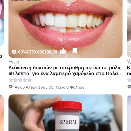
-60%
€250.00
€100.00
α
Υγεία
Υ
Λεύκανση δοντιών με υπέρυθρη ακτίνα σε μόλις
Κ
60 λεπτά, για ένα λαμπερό χαμόγελο στο Παλαιό
n
Φάληρο
Ι
Αγίου Αλεξάνδρου 35, Παλαιό Φάληρο