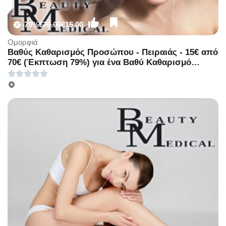
-79%
€70.00
€15.00
Ομορφιά
Βαθύς Καθαρισμός Προσώπου - Πειραιάς - 15€ από
70€ (Έκπτωση 79%) για ένα Βαθύ Καθαρισμό
Προσώπου μία Θεραπεία Ενυδάτωσης ΚΑΙ
Δερμοανάλυση για άνδρες και γυναίκες, από το
ολοκαίνουριο υπερσύγχρονο κέντρο κοσμητικής
ιατρικής & αισθητικής «BM Medical Beauty» στο
κέντρο του Πειραιά!!!