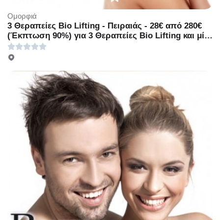
Ομορφιά
3 Θεραπείες Bio Lifting - Πειραιάς - 28€ από 280€
(Έκπτωση 90%) για 3 Θεραπείες Bio Lifting και μία
μέτρηση υγρασίας του δέρματος Moisturisation
Control, από το ολοκαίνουριο υπερσύγχρονο
κέντρο κοσμητικής ιατρικής & αισθητικής «BM
Medical Beauty» στο κέντρο του Πειραιά!!!