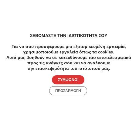
μεγάλη περιοχή ή 390€ για 6 συνεδρίες
Aποτρίχωσης σε Full body (Έκπτωση 89%) με
laser τελευταίας τεχνολογίας για οριστική
απαλλαγή από την ανεπιθύμητη τριχοφυΐα!
Κατάλληλο για όλους τους τύπους δέρματος, από
το ολοκαίνουριο υπερσύγχρονο κέντρο κοσμητικής
ΣΕΒΟΜΑΣΤΕ ΤΗΝ ΙΔΙΩΤΙΚΟΤΗΤΑ ΣΟΥ
ιατρικής & αισθητικής «BM Medical Beauty» στο
κέντρο του Πειραιά!!!
Για να σου προσφέρουμε μια εξατομικευμένη εμπειρία,
χρησιμοποιούμε εργαλεία όπως τα cookies.
Αυτά μας βοηθούν να σε κατευθύνουμε πιο αποτελεσματικά
προς τις ανάγκες σου και να αναλύουμε
την επισκεψιμότητα του ιστότοπού μας.
ΣΥΜΦΩΝΩ!
ΠΡΟΣΑΡΜΟΓΗ
-89%
€630.00
€70.00
Ομορφιά
6 Συνεδρίες σε μεσαία περιοχή - 6 Συνεδρίες Laser
Αποτρίχωσης για Γυναίκες - Πειραιάς - 30€ για 6