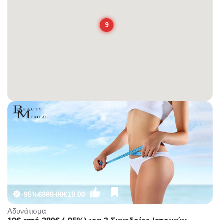
9
-95%
€380.00
€19.00
Αδυνάτισμα