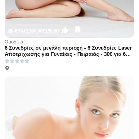
-89%
€1350.00
€150.00
Ομορφιά
6 Συνεδρίες σε μεγάλη περιοχή - 6 Συνεδρίες Laser
Αποτρίχωσης για Γυναίκες - Πειραιάς - 30€ για 6
συνεδρίες Laser Aποτρίχωσης σε μικρή περιοχή ή
70€ για 6 συνεδρίες Aποτρίχωσης σε μεσαία
περιοχή ή 150€ για 6 συνεδρίες Aποτρίχωσης σε
μεγάλη περιοχή ή 390€ για 6 συνεδρίες
Aποτρίχωσης σε Full body (Έκπτωση 89%) με
laser τελευταίας τεχνολογίας για οριστική
απαλλαγή από την ανεπιθύμητη τριχοφυΐα!
Κατάλληλο για όλους τους τύπους δέρματος, από
το ολοκαίνουριο υπερσύγχρονο κέντρο κοσμητικής
ιατρικής & αισθητικής «BM Medical Beauty» στο
κέντρο του Πειραιά!!!