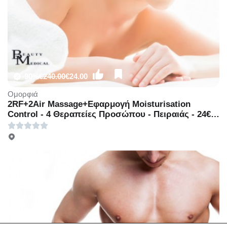
-90%
€240.00
€24.00
Ομορφιά
2RF+2Air Massage+Εφαρμογή Moisturisation
Control - 4 Θεραπείες Προσώπου - Πειραιάς - 24€
για 2 Θεραπείες RF, 2 Θεραπείες Air Massage και
Εφαρμογή Moisturisation Control ή 24€ για 2
Θεραπείες Δερμοαπόξεσης, 2 Θεραπείες Ιονισμού
και Εφαρμογή Moisturisation Control ή 24€ για 2
Συνεδρίες Stimul, 2 Ιοντοφόρεσης και Εφαρμογή
Moisturisation Control (Έκπτωση 90%)!
Εξειδικευμένες θεραπείες από το ολοκαίνουριο
υπερσύγχρονο κέντρο κοσμητικής ιατρικής &
αισθητικής «BM Medical Beauty» στο κέντρο του
Πειραιά!!!