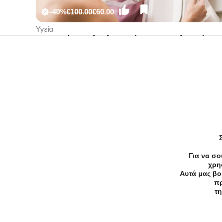
-40%
€100.00
€60.00
Υγεία
60€ για έναν Ολοκληρωμένο Γυναικολογικό
Έλεγχο που περιλαμβάνει Ψηφιακή
Μαστογραφία, Υπέρηχο & Τεστ ΠΑΠ, στα
LUMEDICA στο Αιγάλεω.
Λεωφόρος Μεγάλου Αλεξάνδρου 56 Αιγάλεω 12244
Για να σο
χρη
Αυτά μας βο
Προσφορές
Κατηγορίες
Περιοχ
πρ
τη
Αρχική
Όροι χρήσης
Απόρρητο