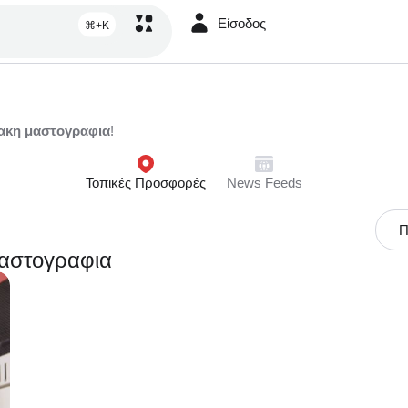
Είσοδος
⌘+K
ακη μαστογραφια
!
Τοπικές Προσφορές
News Feeds
Π
μαστογραφια