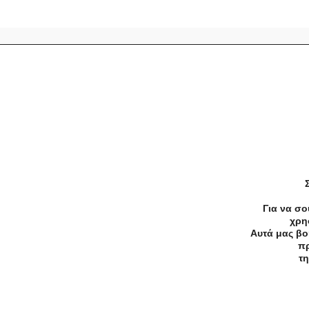
Προσφορές
Κατηγορίες
Περιοχ
Αρχική
Όροι χρήσης
Απόρρητο
Για να σο
χρη
Αυτά μας βο
©2026 — All rights reserved
πρ
τη