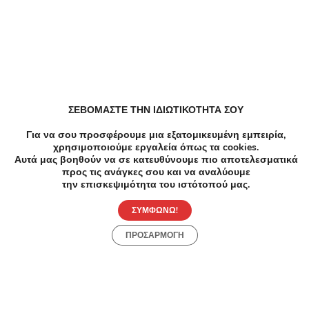
-60%
€100.00
€40.00
Υγεία
ΣΕΒΟΜΑΣΤΕ ΤΗΝ ΙΔΙΩΤΙΚΟΤΗΤΑ ΣΟΥ
Λεύκανση Δοντιών με χρήση λάμπας led, από
Χειρουργό Οδοντίατρο στην Νέα Ιωνία
Για να σου προσφέρουμε μια εξατομικευμένη εμπειρία,
χρησιμοποιούμε εργαλεία όπως τα cookies.
Αυτά μας βοηθούν να σε κατευθύνουμε πιο αποτελεσματικά
Περισσός, Νέα Ιωνία
προς τις ανάγκες σου και να αναλύουμε
την επισκεψιμότητα του ιστότοπού μας.
ΣΥΜΦΩΝΩ!
ΠΡΟΣΑΡΜΟΓΗ