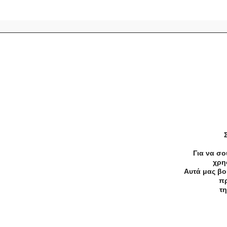
Προσφορές
Κατηγορίες
Περιοχ
Αρχική
Όροι χρήσης
Απόρρητο
Για να σο
χρη
Αυτά μας βο
©2026 — All rights reserved
πρ
τη