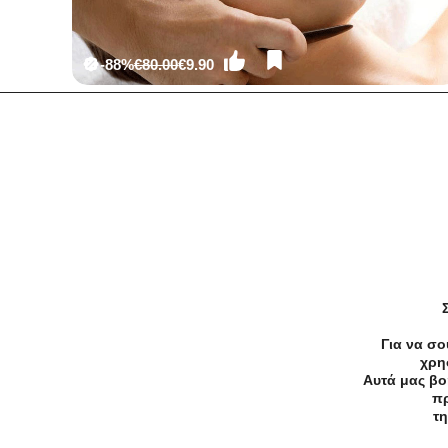
-88%
€80.00
€9.90
Ομορφιά
Συνεδρία Μασάζ Προσώπου Gua Sha (
Γκουασά )
Για να σο
χρη
Αυτά μας βο
πρ
Προσφορές
Κατηγορίες
Περιοχ
τη
Αρχική
Όροι χρήσης
Απόρρητο