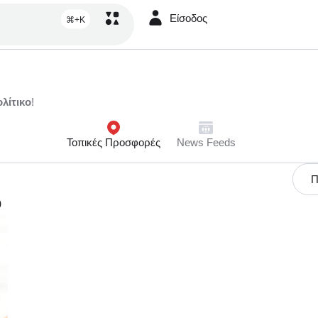
Είσοδος
⌘+K
λίτικο
!
Τοπικές Προσφορές
News Feeds
Π
ο