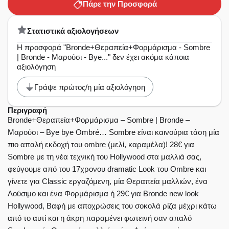
Πάρε την Προσφορά
styling με ξεχωριστό
χαρακτήρα με το look της
Στατιστικά αξιολογήσεων
Αγγλίδας και με
Η προσφορά "Bronde+Θεραπεία+Φορμάρισμα - Sombre
εξειδικευμένο προσωπικό
| Bronde - Μαρούσι - Bye..." δεν έχει ακόμα κάποια
από τα Vidal Sasson London
αξιολόγηση
και από τα Toni & Guy
Γράψε πρώτος/η μία αξιολόγηση
Academy!!!
Περιγραφή
Bronde+Θεραπεία+Φορμάρισμα – Sombre | Bronde –
Μαρούσι – Bye bye Ombré… Sombre είναι καινούρια τάση μία
πιο απαλή εκδοχή του ombre (μελί, καραμέλα)! 28€ για
Sombre με τη νέα τεχνική του Hollywood στα μαλλιά σας,
φεύγουμε από του 17χρονου dramatic Look του Ombre και
γίνετε για Classic εργαζόμενη, μία Θεραπεία μαλλιών, ένα
Λούσιμο και ένα Φορμάρισμα ή 29€ για Bronde new look
Hollywood, Βαφή με αποχρώσεις του σοκολά ρίζα μέχρι κάτω
από το αυτί και η άκρη παραμένει φωτεινή σαν απαλό