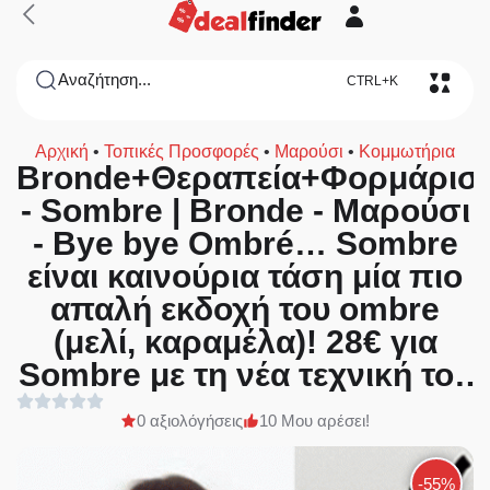
Αναζήτηση...
CTRL+K
Αρχική
•
Τοπικές Προσφορές
•
Μαρούσι
•
Κομμωτήρια
Bronde+Θεραπεία+Φορμάρισ
- Sombre | Bronde - Μαρούσι
- Bye bye Ombré… Sombre
είναι καινούρια τάση μία πιο
απαλή εκδοχή του ombre
(μελί, καραμέλα)! 28€ για
Sombre με τη νέα τεχνική του
Hollywood στα μαλλιά σας,
0 αξιολόγήσεις
10 Μου αρέσει!
φεύγουμε από του 17χρονου
dramatic Look του Ombre και
-55%