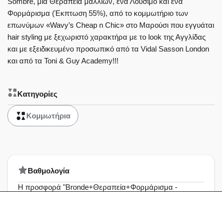
Sombre, μία Θεραπεία μαλλιών, ένα Λούσιμο και ένα
Φορμάρισμα (Έκπτωση 55%), από το κομμωτήριο των
επωνύμων «Wavy’s Cheap n Chic» στο Μαρούσι που εγγυάται
hair styling με ξεχωριστό χαρακτήρα με το look της Αγγλίδας
και με εξειδικευμένο προσωπικό από τα Vidal Sasson London
και από τα Toni & Guy Academy!!!
Κατηγορίες
Κομμωτήρια
Bαθμολογία
Η προσφορά "Bronde+Θεραπεία+Φορμάρισμα -
Sombre | Bronde - Μαρούσι - Bye..." δεν έχει λάβει
ακόμα κάποια αξιολόγηση
Άριστη
0%