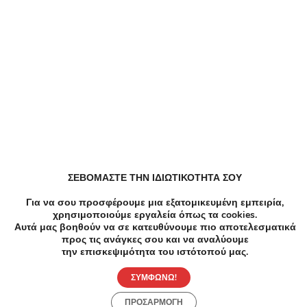
Παρόμοιες Τοπικές Προσφορές
ΣΕΒΟΜΑΣΤΕ ΤΗΝ ΙΔΙΩΤΙΚΟΤΗΤΑ ΣΟΥ
Για να σου προσφέρουμε μια εξατομικευμένη εμπειρία,
χρησιμοποιούμε εργαλεία όπως τα cookies.
-3
Αυτά μας βοηθούν να σε κατευθύνουμε πιο αποτελεσματικά
προς τις ανάγκες σου και να αναλύουμε
Κομμω
την επισκεψιμότητα του ιστότοπού μας.
8€ γι
Λούσι
ΣΥΜΦΩΝΩ!
Ομορφ
ΠΡΟΣΑΡΜΟΓΗ
Δημ