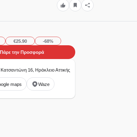
€25.90
-68%
Πάρε την Προσφορά
: Κατσαντώνη 16, Ηράκλειο Αττικής
ogle maps
Waze