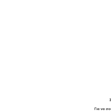
Παρόμοιες Τοπικές Προσφορές
-59%
€70.00
€29.00
Υπηρεσίες
Αποφράξεις αποχέτευσης, νιπτήρ
Για να σο