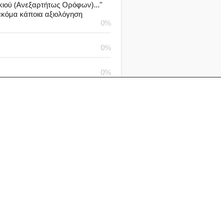
κιού (Ανεξαρτήτως Ορόφων)..."
 ακόμα κάποια αξιολόγηση
0%
0%
0%
0%
0%