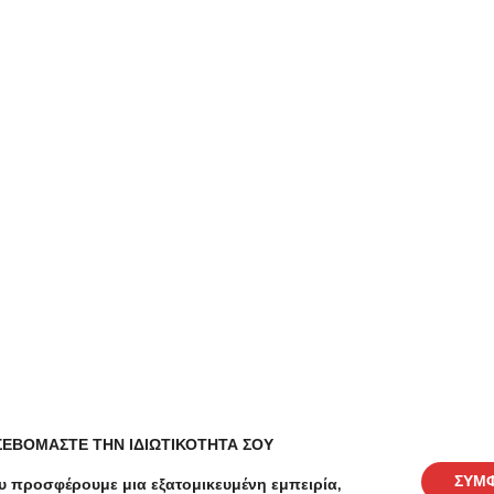
-50%
€5.00
€2.50
-63%
ΣΕΒΟΜΑΣΤΕ ΤΗΝ ΙΔΙΩΤΙΚΟΤΗΤΑ ΣΟΥ
Υπηρεσίες
Υπηρεσίε
ες,
Βιοκαθαρισμός Χαλιού-Μοκέτας
Οικολογ
ΣΥΜ
υ προσφέρουμε μια εξατομικευμένη εμπειρία,