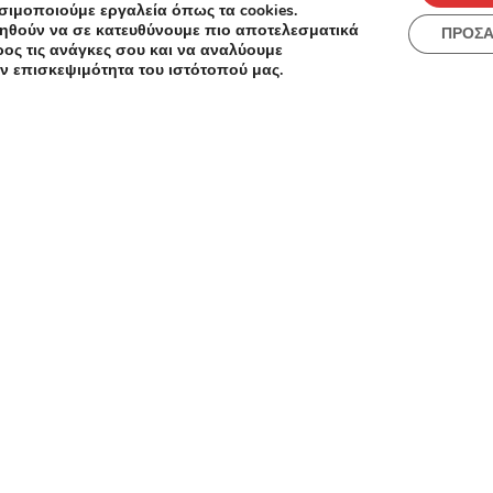
Διπλού
σιμοποιούμε εργαλεία όπως τα cookies.
ου,
ηθούν να σε κατευθύνουμε πιο αποτελεσματικά
ΠΡΟΣ
ος τις ανάγκες σου και να αναλύουμε
άντας
ν επισκεψιμότητα του ιστότοπού μας.
Γιορτάζουμε Μαζί! Eπιλεγμένα
Final
ρούχα που ανανεώνονται κάθε
style
μήνα από μόλις 4,99€ έως 65€!
Προσφορά
until
Πρ
,
έως
Save
Like!
Save
Lik