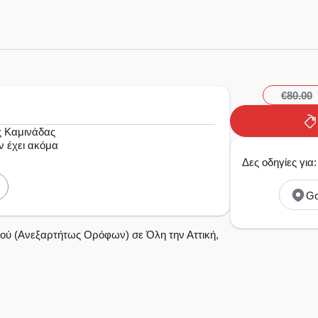
€80.00
ς Καμινάδας
ν έχει ακόμα
Δες οδηγίες για
Go
ού (Ανεξαρτήτως Ορόφων) σε Όλη την Αττική,