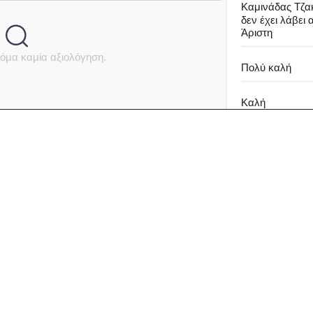
Καμινάδας Τζα
δεν έχει λάβει
Άριστη
όμα καμία αξιολόγηση.
Πολύ καλή
Καλή
Μέτρια
Καθόλου καλή