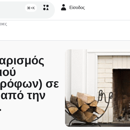
Είσοδος
⌘+K
οιες
αρισμός
ιού
Ορόφων) σε
 από την
.