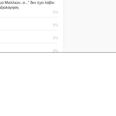
μο Μαλλιών, σ..." δεν έχει λάβει
αξιολόγηση
0%
0%
0%
0%
0%