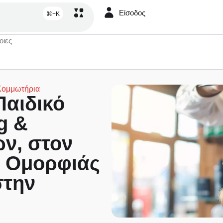
Είσοδος
⌘+K
οιες
Κομμωτήρια
Παιδικό
g &
ν, στον
 Ομορφιάς
στην