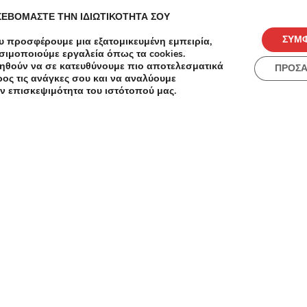
Αναδόμ
-50%
€180.00
€90.00
ΣΕΒΟΜΑΣΤΕ ΤΗΝ ΙΔΙΩΤΙΚΟΤΗΤΑ ΣΟΥ
Αδελφ
ΣΥΜ
Κομμωτήρια
υ προσφέρουμε μια εξατομικευμένη εμπειρία,
- 10€
Μπαλαγιάζ + Χτένισμα + Θεραπεία -
σιμοποιούμε εργαλεία όπως τα cookies.
ηθούν να σε κατευθύνουμε πιο αποτελεσματικά
Ίλιον - 90€ από 180€(Έκπτωση 50%)
ΠΡΟΣ
ος τις ανάγκες σου και να αναλύουμε
για Balayage, ένα Χτένισμα και μια
ν επισκεψιμότητα του ιστότοπού μας.
 «Hair
Θεραπεία ενυδάτωσης και
αναδόμησης, από το κομμωτήριο «EG
Hair Styling» στο Ίλιον!!!
Tsakiris Mallas
4.17/5
Έκπτωση -50% σε όλη την
Έκπτ
καλοκαιρινή συλλογή! Εξαιρούνται
Ισχύε
ια
επιλεγμένοι κωδικοί.
Προσφορά
εξαν
Πρ