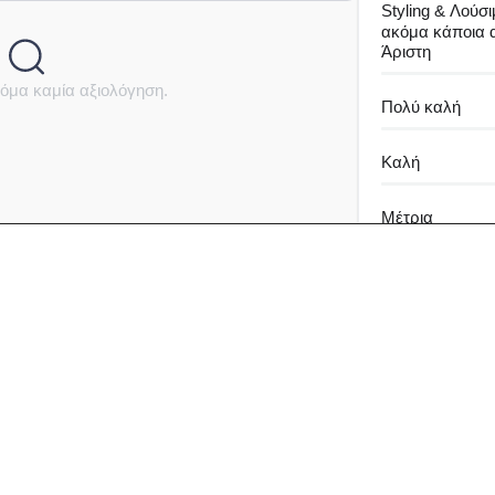
Styling & Λούσι
ακόμα κάποια 
Άριστη
όμα καμία αξιολόγηση.
Πολύ καλή
Καλή
Μέτρια
Καθόλου καλή