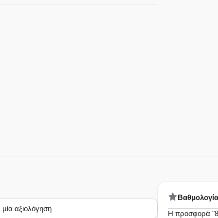
Bαθμολογί
 μία αξιολόγηση
Η προσφορά "8€