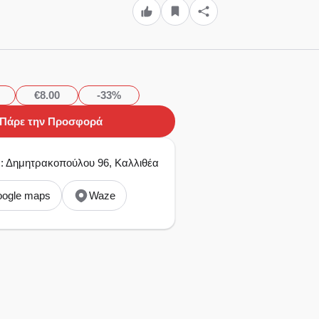
€8.00
-33%
Πάρε την Προσφορά
α: Δημητρακοπούλου 96, Καλλιθέα
ogle maps
Waze