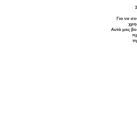
-50%
€20.00
€10.00
Κομμωτήρια
Για να σο
Θεσσαλονίκη Κούρεμα+Xτένισμα 
χρη
Αυτά μας βο
από 20€ (Έκπτωση 50%) για ένα
πρ
Κούρεμα, ένα Λούσιμο και ένα
τη
Φορμάρισμα, από το κομμωτήριο
& Nail» στη Θεσσαλονίκη!!!
Ανακάλυψε Online Προσφορές
attrattivo
Όλη η καλοκαιρινή συλλογή με
έκπτωση -50%! Εξαιρούνται
επιπλεγμένα προϊόντα.Ισχύει γ
Προσφορά
αγορές έως 31/08/2026.