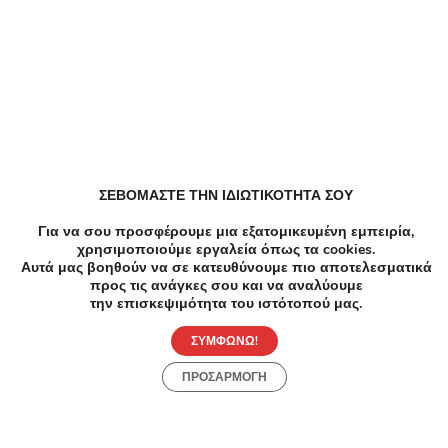
Παρόμοιες Τοπικές Προσφορές
ΣΕΒΟΜΑΣΤΕ ΤΗΝ ΙΔΙΩΤΙΚΟΤΗΤΑ ΣΟΥ
Για να σου προσφέρουμε μια εξατομικευμένη εμπειρία,
χρησιμοποιούμε εργαλεία όπως τα cookies.
Αυτά μας βοηθούν να σε κατευθύνουμε πιο αποτελεσματικά
-6
προς τις ανάγκες σου και να αναλύουμε
την επισκεψιμότητα του ιστότοπού μας.
Ομορφ
Θεσσα
ΣΥΜΦΩΝΩ!
Ποσ
ΠΡΟΣΑΡΜΟΓΗ
-44%
€45.00
€25.00
Ομορφιά
Θεραπεία Δερμοαπόξεσης + Μάσκα -