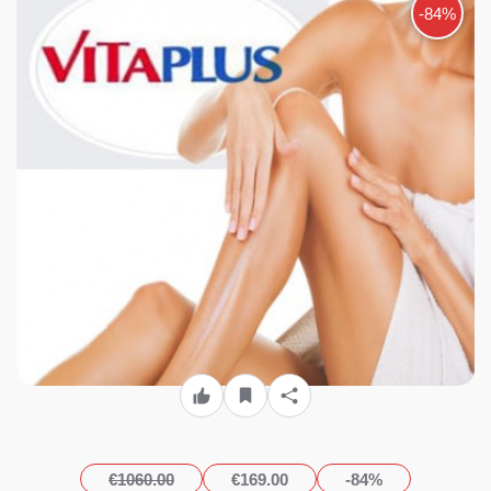
για 8 Συνεδρίες
-84%
Αποτρίχωσης IPL σε Full
Face ή Full Bikini ή Μέση ή
Ώμους ή 99€ για 8 Συνεδρίες
Αποτρίχωσης IPL σε μία
μεγάλη περιοχή ή 169€ για 8
Συνεδρίες Αποτρίχωσης IPL
σε μία πολύ μεγάλη περιοχή
(Έκπτωση 90%), από το
«Vita Plus» στη Γλυφάδα!!!
€1060.00
€169.00
-84%