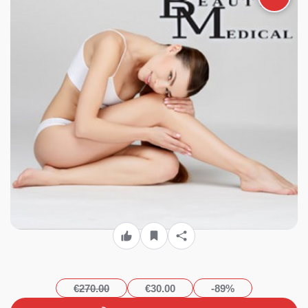
μεγάλη περιοχή ή 390€ για 6
συνεδρίες Aποτρίχωσης σε
Full body (Έκπτωση 89%) με
laser τελευταίας τεχνολογίας
για οριστική απαλλαγή από
την ανεπιθύμητη τριχοφυΐα!
Κατάλληλο για όλους τους
τύπους δέρματος, από το
ολοκαίνουριο υπερσύγχρονο
κέντρο κοσμητικής ιατρικής
& αισθητικής «BM Medical
Beauty» στο κέντρο του
Πειραιά!!!
€270.00
€30.00
-89%