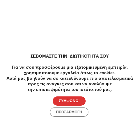
Παρόμοιες Τοπικές Προσφορές
ΣΕΒΟΜΑΣΤΕ ΤΗΝ ΙΔΙΩΤΙΚΟΤΗΤΑ ΣΟΥ
Για να σου προσφέρουμε μια εξατομικευμένη εμπειρία,
χρησιμοποιούμε εργαλεία όπως τα cookies.
Αυτά μας βοηθούν να σε κατευθύνουμε πιο αποτελεσματικά
προς τις ανάγκες σου και να αναλύουμε
την επισκεψιμότητα του ιστότοπού μας.
ΣΥΜΦΩΝΩ!
ΠΡΟΣΑΡΜΟΓΗ
-52%
€105.00
€50.00
-5
Ομορφιά
Ομορφ
3 Θεραπείες Δερμοαπόξεσης + Μάσκα -
4 Συν
Θεραπείες Δερμοαπόξεσης + Μάσκα -
Bikin