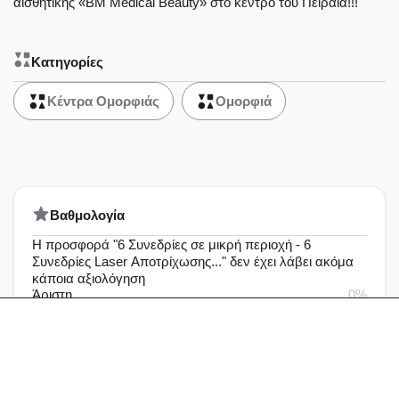
αισθητικής «BM Medical Beauty» στο κέντρο του Πειραιά!!!
Κατηγορίες
Κέντρα Ομορφιάς
Ομορφιά
Bαθμολογία
Η προσφορά "6 Συνεδρίες σε μικρή περιοχή - 6
Συνεδρίες Laser Αποτρίχωσης..." δεν έχει λάβει ακόμα
κάποια αξιολόγηση
Άριστη
0%
Πολύ καλή
0%
Καλή
0%