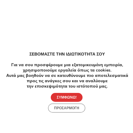
Παρόμοιες Τοπικές Προσφορές
ΣΕΒΟΜΑΣΤΕ ΤΗΝ ΙΔΙΩΤΙΚΟΤΗΤΑ ΣΟΥ
Για να σου προσφέρουμε μια εξατομικευμένη εμπειρία,
χρησιμοποιούμε εργαλεία όπως τα cookies.
Αυτά μας βοηθούν να σε κατευθύνουμε πιο αποτελεσματικά
-6
προς τις ανάγκες σου και να αναλύουμε
την επισκεψιμότητα του ιστότοπού μας.
Ομορφ
Θεσσα
ΣΥΜΦΩΝΩ!
Ποσ
ΠΡΟΣΑΡΜΟΓΗ
-44%
€45.00
€25.00
Ομορφιά
Θεραπεία Δερμοαπόξεσης + Μάσκα -
Θεραπεία Δερμοαπόξεσης + Μάσκα -