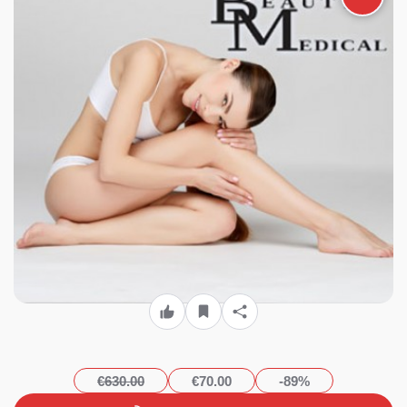
μεγάλη περιοχή ή 390€ για 6
συνεδρίες Aποτρίχωσης σε
Full body (Έκπτωση 89%) με
laser τελευταίας τεχνολογίας
για οριστική απαλλαγή από
την ανεπιθύμητη τριχοφυΐα!
Κατάλληλο για όλους τους
τύπους δέρματος, από το
ολοκαίνουριο υπερσύγχρονο
κέντρο κοσμητικής ιατρικής
& αισθητικής «BM Medical
Beauty» στο κέντρο του
Πειραιά!!!
€630.00
€70.00
-89%