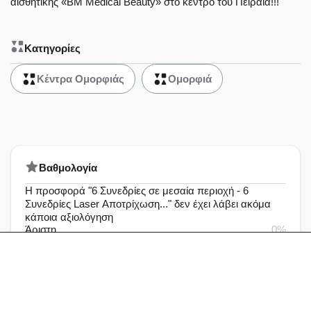
αισθητικής «BM Medical Beauty» στο κέντρο του Πειραιά!!!
Κατηγορίες
Κέντρα Ομορφιάς
Ομορφιά
Bαθμολογία
Η προσφορά "6 Συνεδρίες σε μεσαία περιοχή - 6
Συνεδρίες Laser Αποτρίχωση..." δεν έχει λάβει ακόμα
κάποια αξιολόγηση
Άριστη
0%
Πολύ καλή
0%
Καλή
0%