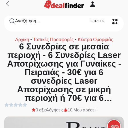
Αναζήτηση...
CTRL+K
Αρχική
•
Τοπικές Προσφορές
•
Κέντρα Ομορφιάς
6 Συνεδρίες σε μεσαία
περιοχή - 6 Συνεδρίες Laser
Αποτρίχωσης για Γυναίκες -
Πειραιάς - 30€ για 6
συνεδρίες Laser
Aποτρίχωσης σε μικρή
περιοχή ή 70€ για 6
συνεδρίες Aποτρίχωσης σε
0 αξιολόγήσεις
10 Μου αρέσει!
μεσαία περιοχή ή 150€ για 6
συνεδρίες Aποτρίχωσης σε
-89%