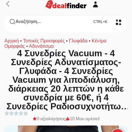
Αναζήτηση...
CTRL+K
Αρχική
•
Τοπικές Προσφορές
•
Γλυφάδα
•
Κέντρα
Ομορφιάς
•
Αδυνάτισμα
4 Συνεδρίες Vacuum - 4
Συνεδρίες Αδυνατίσματος-
Γλυφάδα - 4 Συνεδρίες
Vacuum για λιποδιάλυση,
διάρκειας 20 λεπτών η κάθε
συνεδρία με 60€, ή 4
Συνεδρίες Ραδιοσυχνοτήτων
RF για άμεσα και ορατά
0 αξιολόγήσεις
10 Μου αρέσει!
αποτελέσματα στο σώμα