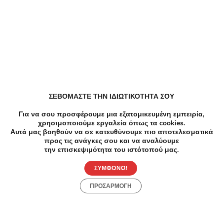
Παρόμοιες Τοπικές Προσφορές
ΣΕΒΟΜΑΣΤΕ ΤΗΝ ΙΔΙΩΤΙΚΟΤΗΤΑ ΣΟΥ
Για να σου προσφέρουμε μια εξατομικευμένη εμπειρία,
χρησιμοποιούμε εργαλεία όπως τα cookies.
Αυτά μας βοηθούν να σε κατευθύνουμε πιο αποτελεσματικά
προς τις ανάγκες σου και να αναλύουμε
την επισκεψιμότητα του ιστότοπού μας.
ΣΥΜΦΩΝΩ!
ΠΡΟΣΑΡΜΟΓΗ
-25%
€16.00
€12.00
-6
Μανικιούρ Πεντικιούρ
Ομορφ
Pedicure με Απλό βερνίκι - Manicure |
Μία Σ