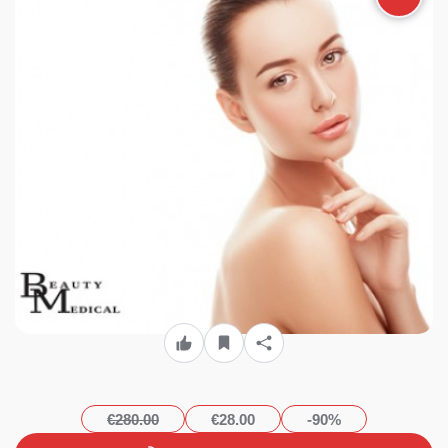
Beauty» στο κέντρο του
Πειραιά!!!
€280.00
€28.00
-90%