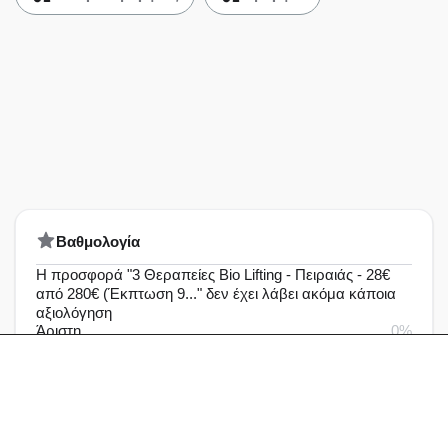
Bαθμολογία
Η προσφορά "3 Θεραπείες Bio Lifting - Πειραιάς - 28€
από 280€ (Έκπτωση 9..." δεν έχει λάβει ακόμα κάποια
αξιολόγηση
Άριστη
0%
Πολύ καλή
0%
Καλή
0%