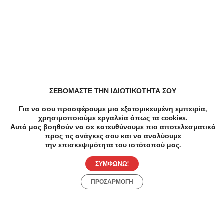
Παρόμοιες Τοπικές Προσφορές
ΣΕΒΟΜΑΣΤΕ ΤΗΝ ΙΔΙΩΤΙΚΟΤΗΤΑ ΣΟΥ
Για να σου προσφέρουμε μια εξατομικευμένη εμπειρία,
χρησιμοποιούμε εργαλεία όπως τα cookies.
Αυτά μας βοηθούν να σε κατευθύνουμε πιο αποτελεσματικά
προς τις ανάγκες σου και να αναλύουμε
την επισκεψιμότητα του ιστότοπού μας.
ΣΥΜΦΩΝΩ!
ΠΡΟΣΑΡΜΟΓΗ
-90%
€380.00
€39.00
-5
Ομορφιά
Ομορφ
8 Συνεδρίες Αποτρίχωσης IPL σε μία μεσαία
4 Συν
περιοχή - Συνεδρίες Αποτρίχωσης IPL -
Συνεδ