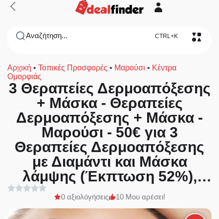
Αναζήτηση...
CTRL+K
Αρχική
•
Τοπικές Προσφορές
•
Μαρούσι
•
Κέντρα
Ομορφιάς
3 Θεραπείες Δερμοαπόξεσης
+ Μάσκα - Θεραπείες
Δερμοαπόξεσης + Μάσκα -
Μαρούσι - 50€ για 3
Θεραπείες Δερμοαπόξεσης
με Διαμάντι και Μάσκα
λάμψης (Έκπτωση 52%),
από το κέντρο αισθητικής
0 αξιολόγήσεις
10 Μου αρέσει!
«SilkenCare» στο Μαρούσι!!!