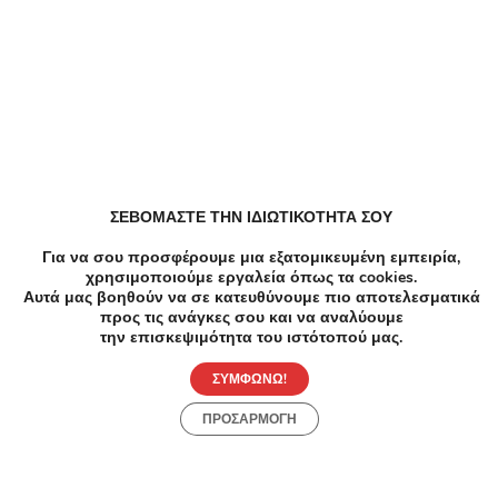
Παρόμοιες Τοπικές Προσφορές
ΣΕΒΟΜΑΣΤΕ ΤΗΝ ΙΔΙΩΤΙΚΟΤΗΤΑ ΣΟΥ
Για να σου προσφέρουμε μια εξατομικευμένη εμπειρία,
χρησιμοποιούμε εργαλεία όπως τα cookies.
Αυτά μας βοηθούν να σε κατευθύνουμε πιο αποτελεσματικά
προς τις ανάγκες σου και να αναλύουμε
την επισκεψιμότητα του ιστότοπού μας.
ΣΥΜΦΩΝΩ!
ΠΡΟΣΑΡΜΟΓΗ
-86%
€2800.00
€390.00
-7
Ομορφιά
Ομορφ
6 Συνεδρίες σε Full body - 6 Συνεδρίες Laser
Μακιγ