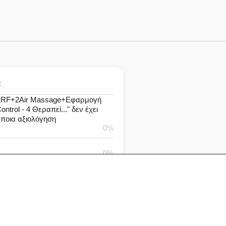
α
2RF+2Air Massage+Εφαρμογή
ontrol - 4 Θεραπεί..." δεν έχει
άποια αξιολόγηση
0%
0%
0%
0%