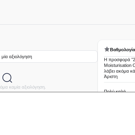
Bαθμολογί
 μία αξιολόγηση
Η προσφορά "
Moisturisation C
λάβει ακόμα κ
Άριστη
όμα καμία αξιολόγηση.
Πολύ καλή
Καλή
Μέτρια