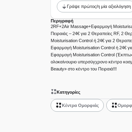
από το ολοκαίν
Γράψε πρώτος/η μία αξιολόγηση
υπερσύγχρονο 
Περιγραφή
2RF+2Air Massage+Εφαρμογή Moisturisat
κοσμητικής ιατρ
Πειραιάς – 24€ για 2 Θεραπείες RF, 2 Θ
Moisturisation Control ή 24€ για 2 Θερα
αισθητικής «BM
Εφαρμογή Moisturisation Control ή 24€ γι
Beauty» στο κέν
Εφαρμογή Moisturisation Control (Έκπτω
ολοκαίνουριο υπερσύγχρονο κέντρο κοσμη
Πειραιά!!!
Beauty» στο κέντρο του Πειραιά!!!
Κατηγορίες
Κέντρα Ομορφιάς
Ομορφ