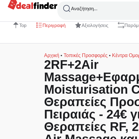
Αναζήτηση...
Top
Περιγραφή
Αξιολογήσεις
Παρόμ
Αρχική
•
Τοπικές Προσφορές
•
Κέντρα Ομο
2RF+2Air
Massage+Εφαρ
Moisturisation C
Θεραπείες Προ
Πειραιάς - 24€ γ
Θεραπείες RF, 