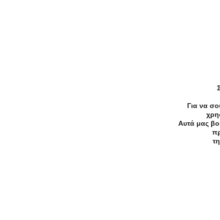
-53%
€15.00
€7.00
Μανικιούρ Πεντικιούρ
Manicure ημιμόνιμο ή απλό, χρώ
γαλλικό
Για να σο
χρη
Αυτά μας βο
Αδελφών Πιερράκου, Ζωγράφου
πρ
τη