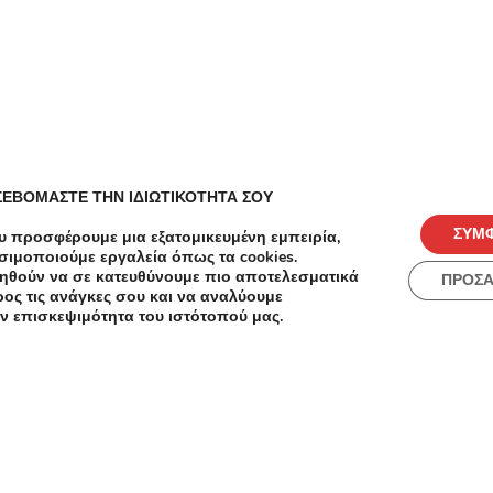
ΣΕΒΟΜΑΣΤΕ ΤΗΝ ΙΔΙΩΤΙΚΟΤΗΤΑ ΣΟΥ
μα ή
ΣΥΜ
υ προσφέρουμε μια εξατομικευμένη εμπειρία,
-51%
€79.00
€39.00
-70%
σιμοποιούμε εργαλεία όπως τα cookies.
ηθούν να σε κατευθύνουμε πιο αποτελεσματικά
ΠΡΟΣ
Ομορφιά
Αδυνάτι
ος τις ανάγκες σου και να αναλύουμε
Θεραπεία Προσώπου με Aha και
4 Συνεδ
ν επισκεψιμότητα του ιστότοπού μας.
Retinol-Γλυφάδα - 39€ από 79€
Ηράκλει
(Έκπτωση 51%) για μία Θεραπεία
85€ για
Προσώπου με AHA και Retinol, από το
αδυνάτι
νέο υπερπολυτελές και μοντέρνο χώρο
(Έκπτω
του πολυχώρου «Divette Aesthetic
«Diamon
Medical Centre» στην Γλυφάδα!!!
Ηράκλει