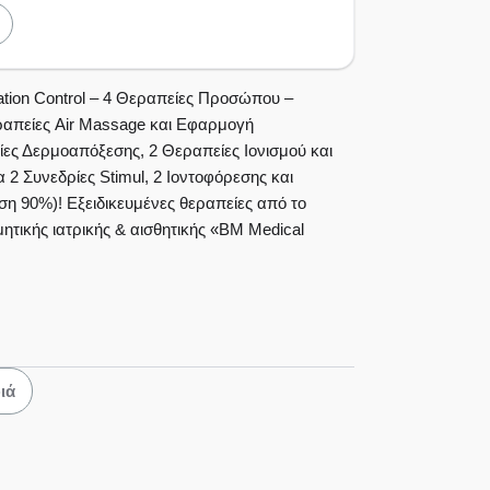
ουριο
κέντρο
ion Control – 4 Θεραπείες Προσώπου –
ικής &
εραπείες Air Massage και Εφαρμογή
πείες Δερμοαπόξεσης, 2 Θεραπείες Ιονισμού και
 Medical
α 2 Συνεδρίες Stimul, 2 Ιοντοφόρεσης και
τρο του
ση 90%)! Εξειδικευμένες θεραπείες από το
τικής ιατρικής & αισθητικής «BM Medical
ιά