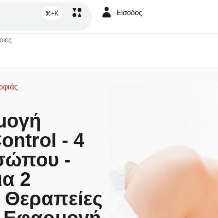
Είσοδος
⌘+K
οιες
ρφιάς
μογή
ontrol - 4
σώπου -
ια 2
2 Θεραπείες