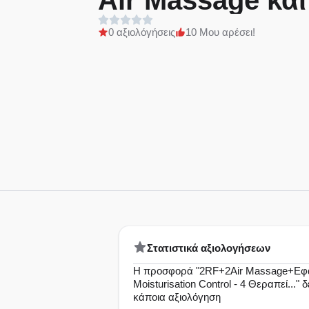
Air Massage κα
Moisturisation C
0 αξιολόγήσεις
10 Μου αρέσει!
24€ για 2 Θεραπ
Δερμοαπόξεσης
Θεραπείες Ιονισ
Εφαρμογή Moist
Control ή 24€ γι
Συνεδρίες Stimu
Ιοντοφόρεσης κ
Εφαρμογή Moist
Στατιστικά αξιολογήσεων
Control (Έκπτω
Η προσφορά "2RF+2Air Massage+Εφ
Moisturisation Control - 4 Θεραπεί..." 
Εξειδικευμένες 
κάποια αξιολόγηση