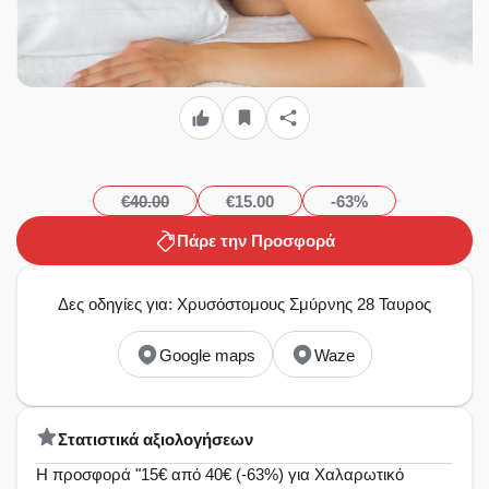
€40.00
€15.00
-63%
Πάρε την Προσφορά
Δες οδηγίες για: Χρυσόστομους Σμύρνης 28 Ταυρος
Google maps
Waze
Στατιστικά αξιολογήσεων
Η προσφορά "15€ από 40€ (-63%) για Χαλαρωτικό