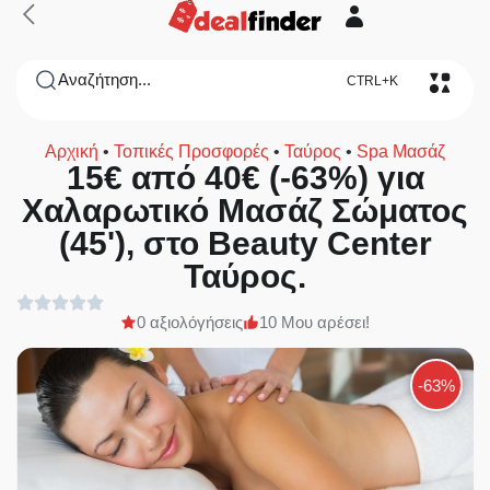
Αναζήτηση...
CTRL+K
Αρχική
•
Τοπικές Προσφορές
•
Ταύρος
•
Spa Μασάζ
15€ από 40€ (-63%) για
Χαλαρωτικό Μασάζ Σώματος
(45'), στο Beauty Center
Ταύρος.
0 αξιολόγήσεις
10 Μου αρέσει!
-63%