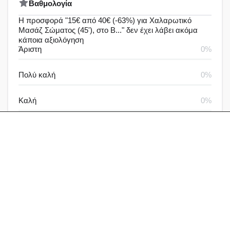
Bαθμολογία
Η προσφορά "15€ από 40€ (-63%) για Χαλαρωτικό
Μασάζ Σώματος (45'), στο B..." δεν έχει λάβει ακόμα
κάποια αξιολόγηση
Άριστη
0%
Πολύ καλή
0%
Καλή
0%
Μέτρια
0%
Καθόλου καλή
0%
Αξιολογήσεις & Δραστηριότητα
Αξιολογήσεις
Ερωτήσεις
Γράψε μία αξιολόγηση