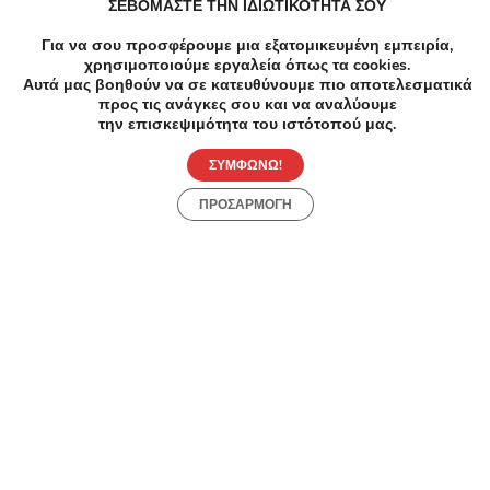
ΣΕΒΟΜΑΣΤΕ ΤΗΝ ΙΔΙΩΤΙΚΟΤΗΤΑ ΣΟΥ
Spa Μ
14,90
Για να σου προσφέρουμε μια εξατομικευμένη εμπειρία,
θεραπ
χρησιμοποιούμε εργαλεία όπως τα cookies.
Αυτά μας βοηθούν να σε κατευθύνουμε πιο αποτελεσματικά
ατομι
προς τις ανάγκες σου και να αναλύουμε
ευεξί
Αρχ
την επισκεψιμότητα του ιστότοπού μας.
-77%
€65.00
€15.00
ΣΥΜΦΩΝΩ!
Spa Μασάζ
Λεμφικό Μασάζ 40' - Μασάζ Κυτταρίτιδας|
ΠΡΟΣΑΡΜΟΓΗ
Λεμφικό|Χαλαρωτικό 40' - Ν.Σμύρνη - 15€ για
ένα Μασάζ Κυτταρίτιδας διάρκειας 40 Λεπτών
ή 15€ για ένα Λεμφικό Μασάζ διάρκειας 40
Λεπτών ή 15€ για ένα Χαλαρωτικό Μασάζ
διάρκειας 40 Λεπτών (Έκπτωση 77%), από
τον πολυχώρο ομορφιάς «Lipogen» στη Νέα
Σμύρνη!!!
Ανακάλυψε Online Προσφορές
Metaixmio
4.14/5