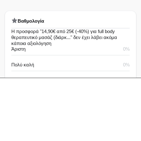
Bαθμολογία
Η προσφορά "14,90€ από 25€ (-40%) για full body
θεραπευτικό μασάζ (διάρκ..." δεν έχει λάβει ακόμα
κάποια αξιολόγηση
Άριστη
0%
Πολύ καλή
0%
Καλή
0%
Μέτρια
0%
Καθόλου καλή
0%
Αξιολογήσεις & Δραστηριότητα
Αξιολογήσεις
Ερωτήσεις