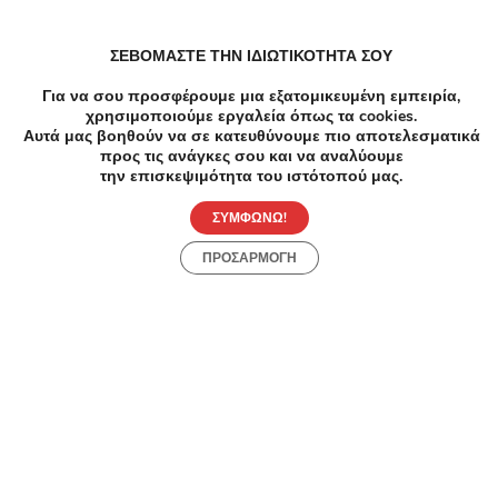
-5
ΣΕΒΟΜΑΣΤΕ ΤΗΝ ΙΔΙΩΤΙΚΟΤΗΤΑ ΣΟΥ
Spa Μ
Για να σου προσφέρουμε μια εξατομικευμένη εμπειρία,
15€ α
χρησιμοποιούμε εργαλεία όπως τα cookies.
Βεντο
Αυτά μας βοηθούν να σε κατευθύνουμε πιο αποτελεσματικά
Alter
προς τις ανάγκες σου και να αναλύουμε
την επισκεψιμότητα του ιστότοπού μας.
Αναρ
Ευβο
-57%
€69.00
€30.00
ΣΥΜΦΩΝΩ!
Spa Μασάζ
ΠΡΟΣΑΡΜΟΓΗ
Χαλαρωτικό Μασάζ Σώματος - Χαλαρωτικό
Μασάζ - Σεπόλια - 30€ από 69€ για ένα
Χαλαρωτικό μασάζ σώματος διάρκειας 60
λεπτών (Έκπτωση 57%) από το Lunette
Beauty Spot στα Σεπόλια!!
Ανακάλυψε Online Προσφορές