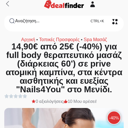
Αναζήτηση...
CTRL+K
Αρχική
•
Τοπικές Προσφορές
•
Spa Μασάζ
14,90€ από 25€ (-40%) για
full body θεραπευτικό μασάζ
(διάρκειας 60') σε prive
ατομική καμπίνα, στα κέντρα
αισθητικής και ευεξίας
"Nails4You" στο Μενίδι.
0 αξιολόγήσεις
10 Μου αρέσει!
-40%