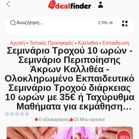
Αναζήτηση...
CTRL+K
Αρχική
•
Τοπικές Προσφορές
•
Καλλιθέα
•
Εκπαίδευση
Σεμινάριο Tροχού 10 ωρών -
Σεμινάριο Περιποίησης
Άκρων Καλλιθέα -
Oλοκληρωμένο Eκπαιδευτικό
Σεμινάριο Tροχού διάρκειας
10 ωρών με 35€ ή Ταχύρυθμα
Μαθήματα για εκμάθηση
Περιποίησης Άκρων:
0 αξιολόγήσεις
10 Μου αρέσει!
Manicure, Pedicure απλό και
γαλλικό, Nail Art design,
-86%