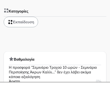
Κατηγορίες
Εκπαίδευση
Bαθμολογία
Η προσφορά "Σεμινάριο Tροχού 10 ωρών - Σεμινάριο
Περιποίησης Άκρων Καλλι..." δεν έχει λάβει ακόμα
κάποια αξιολόγηση
Άριστη
0%
Πολύ καλή
0%
Καλή
0%