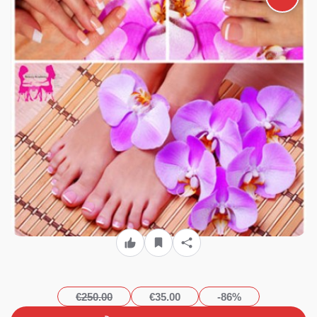
Ημιμόνιμες Βαφές απλό ή
γαλλικό και Ονυχοπλαστική
gel διάρκειας 68 ωρών,
χορήγηση Βεβαίωσης
Σπουδών ισάξια με όλων των
ιδιωτικών σχολών, από το
«Beauty Academy» στην
Καλλιθέα με 120€ από 920€
(Έκπτωση 87%)!!!
€250.00
€35.00
-86%