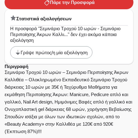
Πάρε την Προσφορά
Στατιστικά αξιολογήσεων
Η προσφορά "Σεμινάριο Tροχού 10 ωρών - Σεμινάριο
Περιποίησης Άκρων Καλλι..." δεν έχει ακόμα κάποια
αξιολόγηση
Γράψε πρώτος/η μία αξιολόγηση
Περιγραφή
Σεμινάριο Tροχού 10 ωρών – Σεμινάριο Περιποίησης Άκρων
Καλλιθέα – Oλοκληρωμένο Eκπαιδευτικό Σεμινάριο Tροχού
διάρκειας 10 ωρών με 35€ ή Ταχύρυθμα Μαθήματα για
εκμάθηση Περιποίησης Άκρων: Manicure, Pedicure απλό και
γαλλικό, Nail Art design, Ημιμόνιμες Βαφές απλό ή γαλλικό και
Ονυχοπλαστική gel διάρκειας 68 ωρών, χορήγηση Βεβαίωσης
Σπουδών ισάξια με όλων των ιδιωτικών σχολών, από το
«Beauty Academy» στην Καλλιθέα με 120€ από 920€
(Έκπτωση 87%)!!!