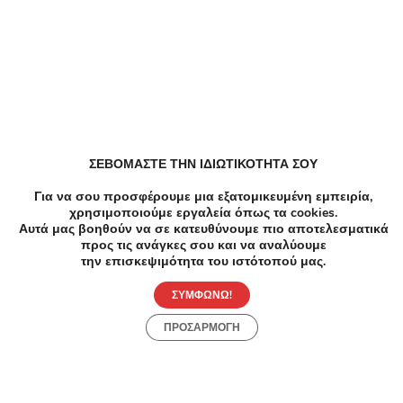
Παρόμοιες Τοπικές Προσφορές
ΣΕΒΟΜΑΣΤΕ ΤΗΝ ΙΔΙΩΤΙΚΟΤΗΤΑ ΣΟΥ
Για να σου προσφέρουμε μια εξατομικευμένη εμπειρία,
χρησιμοποιούμε εργαλεία όπως τα cookies.
Αυτά μας βοηθούν να σε κατευθύνουμε πιο αποτελεσματικά
προς τις ανάγκες σου και να αναλύουμε
την επισκεψιμότητα του ιστότοπού μας.
ΣΥΜΦΩΝΩ!
ΠΡΟΣΑΡΜΟΓΗ
-87%
€590.00
€79.00
-8
Εκπαίδευση
Εκπαί
Σεμινάριο Αθλητικού Μασάζ | Καλλιθέα -
Σεμιν
Ολοκληρωμένο Εκπαιδευτικό Σεμινάριο για
Σεμιν